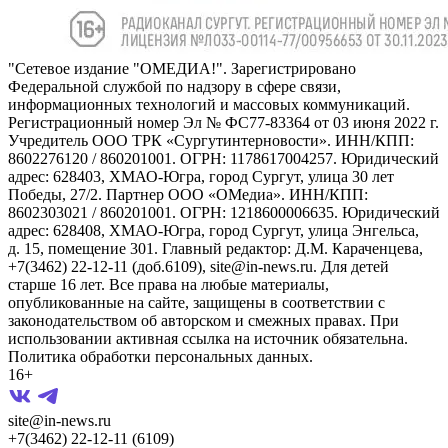
"Сетевое издание "ОМЕДИА!". Зарегистрировано
Федеральной службой по надзору в сфере связи,
информационных технологий и массовых коммуникаций.
Регистрационный номер Эл № ФС77-83364 от 03 июня 2022 г.
Учредитель ООО ТРК «Сургутинтерновости». ИНН/КПП:
8602276120 / 860201001. ОГРН: 1178617004257. Юридический
адрес: 628403, ХМАО-Югра, город Сургут, улица 30 лет
Победы, 27/2. Партнер ООО «ОМедиа». ИНН/КПП:
8602303021 / 860201001. ОГРН: 1218600006635. Юридический
адрес: 628408, ХМАО-Югра, город Сургут, улица Энгельса,
д. 15, помещение 301. Главный редактор: Д.М. Караченцева,
+7(3462) 22-12-11 (доб.6109), site@in-news.ru. Для детей
старше 16 лет. Все права на любые материалы,
опубликованные на сайте, защищены в соответствии с
законодательством об авторском и смежных правах. При
использовании активная ссылка на источник обязательна.
Политика обработки персональных данных.
16+
site@in-news.ru
+7(3462) 22-12-11 (6109)