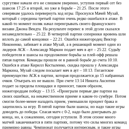
сургутяне начали его не слишком уверенно, уступив первый сет без
шансов 17:25 и второй, но уже в борьбе – 21:25. После этого
северянам удалось перевернуть ход игры. Проснулся Мачей Музай,
который с середины третьей партии очень редко ошибался в атаке. В
какой-то момент поляк начал переигрывать своего французского
визави Джона Вендта. На результате перевес в этой дуэли сказался
незамедлительно – 25:22. В четвертой партии соперники вровень шли
вплоть до самой концовки – 22:21. Ошибся нижегородец Виктор
Никоненко, забивает в атаке Музай, а в решающий момент один из
лидеров АСК – Александр Маркин подает мяч в аут – 25:22. Судьбу
победителя и шансы на продолжение борьбы за плей-офф решала
пятая партия. Команды прошли ее в равной борьбе до счета 10:10.
Ошибся в атаке Кирилл Костыленко, скидка прошла у Александра
Маркина, Музай следом посылает мяч в аут – 10:13. Гигантское
преимущество АСК в партии, которая продолжается до 15 набранных
очков. Отыграть их не вышло. При счете 13:14 Никита Аксютин
подает за пределы площадки и приносит, таким образом,
нижегородцам победу – 13:15. «Проиграли первые две партии на
своих ошибках, на некачественном приеме и каком-то сумбуре. Потом
смогли более-менее наладить прием, уменьшили процент брака и
зацепились за игру. В пятой партии были шансы, но надо такие игры
доводить до победы. Спасая матч с 0-2, надо было доигрывать до
конца, но, к сожалению, сегодня уступили. В этом сезоне много
матчей заканчивается в пяти партиях, потому что силы многих команд
примерно равны. Чемпионат получается интересным, и такие игры