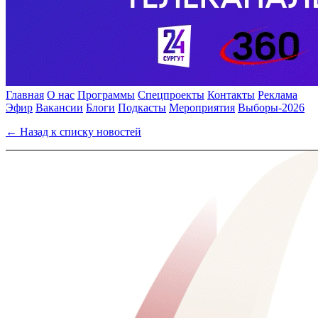
Главная
О нас
Программы
Спецпроекты
Контакты
Реклама
Эфир
Вакансии
Блоги
Подкасты
Мероприятия
Выборы-2026
← Назад к списку новостей