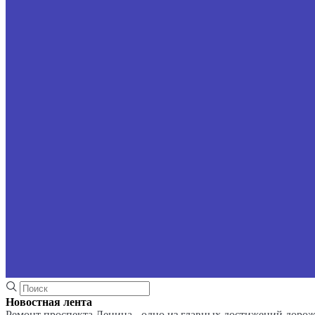
Новостная лента
Ремонт проспекта Ленина - одно из главных достижений доро