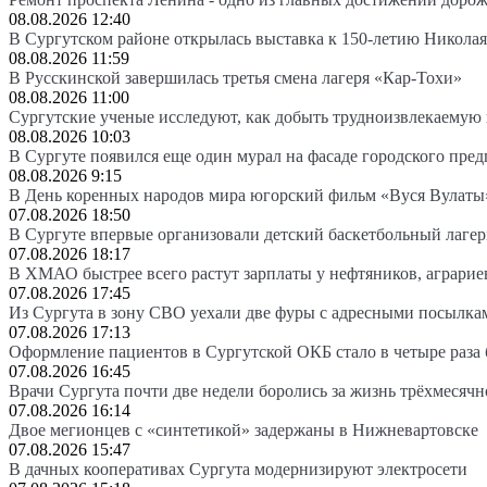
08.08.2026 12:40
В Сургутском районе открылась выставка к 150-летию Николая
08.08.2026 11:59
В Русскинской завершилась третья смена лагеря «Кар-Тохи»
08.08.2026 11:00
Сургутские ученые исследуют, как добыть трудноизвлекаемую
08.08.2026 10:03
В Сургуте появился еще один мурал на фасаде городского пре
08.08.2026 9:15
В День коренных народов мира югорский фильм «Вуся Вулаты»
07.08.2026 18:50
В Сургуте впервые организовали детский баскетбольный лагер
07.08.2026 18:17
В ХМАО быстрее всего растут зарплаты у нефтяников, аграрие
07.08.2026 17:45
Из Сургута в зону СВО уехали две фуры с адресными посылка
07.08.2026 17:13
Оформление пациентов в Сургутской ОКБ стало в четыре раза 
07.08.2026 16:45
Врачи Сургута почти две недели боролись за жизнь трёхмесяч
07.08.2026 16:14
Двое мегионцев с «синтетикой» задержаны в Нижневартовске
07.08.2026 15:47
В дачных кооперативах Сургута модернизируют электросети