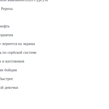
 Рериха
 нефть
дприятия
 вернется на экраны
ь по сербской системе
в и вахтовиков
ми бойцам
быстрее
ной девочки