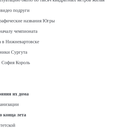
 видео подруги
графические названия Югры
 началу чемпионата
а в Нижневартовске
ьники Сургута
ы София Король
ояния их дома
ганизации
о конца лета
тетской