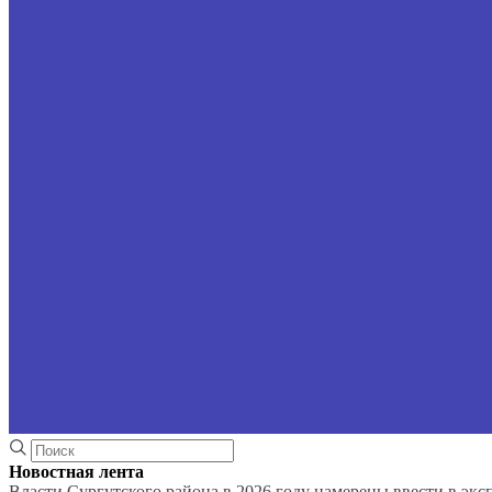
Новостная лента
Власти Сургутского района в 2026 году намерены ввести в эк