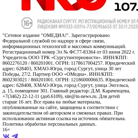
"Сетевое издание "ОМЕДИА!". Зарегистрировано
Федеральной службой по надзору в сфере связи,
информационных технологий и массовых коммуникаций.
Регистрационный номер Эл № ФС77-83364 от 03 июня 2022 г.
Учредитель ООО ТРК «Сургутинтерновости». ИНН/КПП:
8602276120 / 860201001. ОГРН: 1178617004257. Юридический
адрес: 628403, ХМАО-Югра, город Сургут, улица 30 лет
Победы, 27/2. Партнер ООО «ОМедиа». ИНН/КПП:
8602303021 / 860201001. ОГРН: 1218600006635. Юридический
адрес: 628408, ХМАО-Югра, город Сургут, улица Энгельса,
д. 15, помещение 301. Главный редактор: Д.М. Караченцева,
+7(3462) 22-12-11 (доб.6109), site@in-news.ru. Для детей
старше 16 лет. Все права на любые материалы,
опубликованные на сайте, защищены в соответствии с
законодательством об авторском и смежных правах. При
использовании активная ссылка на источник обязательна.
Политика обработки персональных данных.
16+