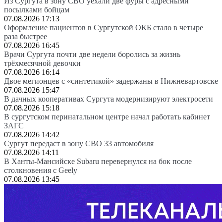
Из Сургута в зону СВО уехали две фуры с адресными
посылками бойцам
07.08.2026 17:13
Оформление пациентов в Сургутской ОКБ стало в четыре
раза быстрее
07.08.2026 16:45
Врачи Сургута почти две недели боролись за жизнь
трёхмесячной девочки
07.08.2026 16:14
Двое мегионцев с «синтетикой» задержаны в Нижневартовске
07.08.2026 15:47
В дачных кооперативах Сургута модернизируют электросети
07.08.2026 15:18
В сургутском перинатальном центре начал работать кабинет
ЗАГС
07.08.2026 14:42
Сургут передаст в зону СВО 33 автомобиля
07.08.2026 14:11
В Ханты-Мансийске Subaru перевернулся на бок после
столкновения с Geely
07.08.2026 13:45