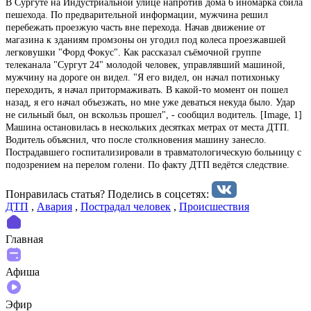
В Сургуте на Индустриальной улице напротив дома 6 иномарка сбила
пешехода. По предварительной информации, мужчина решил
перебежать проезжую часть вне перехода. Начав движение от
магазина к зданиям промзоны он угодил под колеса проезжавшей
легковушки "Форд Фокус". Как рассказал съёмочной группе
телеканала "Сургут 24" молодой человек, управлявший машиной,
мужчину на дороге он видел. "Я его видел, он начал потихоньку
переходить, я начал притормаживать. В какой-то момент он пошел
назад, я его начал объезжать, но мне уже деваться некуда было. Удар
не сильный был, он вскользь прошел", - сообщил водитель. [Image, 1]
Машина остановилась в нескольких десятках метрах от места ДТП.
Водитель объяснил, что после столкновения машину занесло.
Пострадавшего госпитализировали в травматологическую больницу с
подозрением на перелом голени. По факту ДТП ведётся следствие.
Понравилась статья? Поделиcь в соцсетях:
ДТП
,
Авария
,
Пострадал человек
,
Происшествия
Главная
Афиша
Эфир