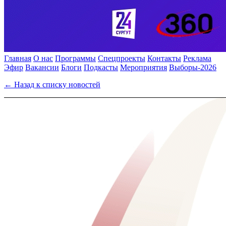
Главная
О нас
Программы
Спецпроекты
Контакты
Реклама
Эфир
Вакансии
Блоги
Подкасты
Мероприятия
Выборы-2026
← Назад к списку новостей