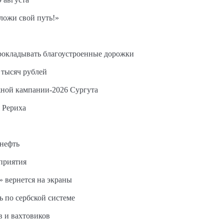
ложи свой путь!»
прокладывать благоустроенные дорожки
 тысяч рублей
жной кампании-2026 Сургута
 Рериха
 нефть
дприятия
 вернется на экраны
ь по сербской системе
в и вахтовиков