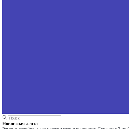
Новостная лента
Ремонт, стройка и лот недели: главные новости Сургута с 3 по 