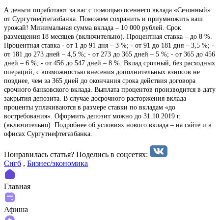
А деньги поработают за вас с помощью осеннего вклада «Сезонный»
от Сургутнефтегазбанка. Поможем сохранить и приумножить ваш
урожай! Минимальная сумма вклада – 10 000 рублей. Срок
размещения 18 месяцев (включительно). Процентная ставка – до 8 %.
Процентная ставка - от 1 до 91 дня – 3 %; - от 91 до 181 дня – 3,5 %; -
от 181 до 273 дней – 4,5 %; - от 273 до 365 дней – 5 %; - от 365 до 456
дней – 6 %; - от 456 до 547 дней – 8 %. Вклад срочный, без расходных
операций, с возможностью внесения дополнительных взносов не
позднее, чем за 365 дней до окончания срока действия договора
срочного банковского вклада. Выплата процентов производится в дату
закрытия депозита. В случае досрочного расторжения вклада
проценты уплачиваются в размере ставки по вкладам «до
востребования». Оформить депозит можно до 31.10.2019 г.
(включительно). Подробнее об условиях нового вклада – на сайте и в
офисах Сургутнефтегазбанка.
Понравилась статья? Поделиcь в соцсетях:
Снгб
,
Бизнес/экономика
Главная
Афиша