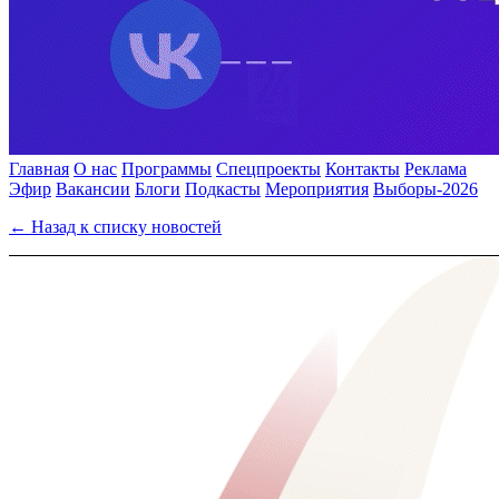
Главная
О нас
Программы
Спецпроекты
Контакты
Реклама
Эфир
Вакансии
Блоги
Подкасты
Мероприятия
Выборы-2026
← Назад к списку новостей