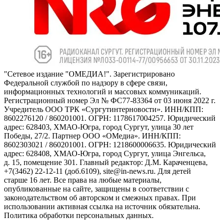
"Сетевое издание "ОМЕДИА!". Зарегистрировано
Федеральной службой по надзору в сфере связи,
информационных технологий и массовых коммуникаций.
Регистрационный номер Эл № ФС77-83364 от 03 июня 2022 г.
Учредитель ООО ТРК «Сургутинтерновости». ИНН/КПП:
8602276120 / 860201001. ОГРН: 1178617004257. Юридический
адрес: 628403, ХМАО-Югра, город Сургут, улица 30 лет
Победы, 27/2. Партнер ООО «ОМедиа». ИНН/КПП:
8602303021 / 860201001. ОГРН: 1218600006635. Юридический
адрес: 628408, ХМАО-Югра, город Сургут, улица Энгельса,
д. 15, помещение 301. Главный редактор: Д.М. Караченцева,
+7(3462) 22-12-11 (доб.6109), site@in-news.ru. Для детей
старше 16 лет. Все права на любые материалы,
опубликованные на сайте, защищены в соответствии с
законодательством об авторском и смежных правах. При
использовании активная ссылка на источник обязательна.
Политика обработки персональных данных.