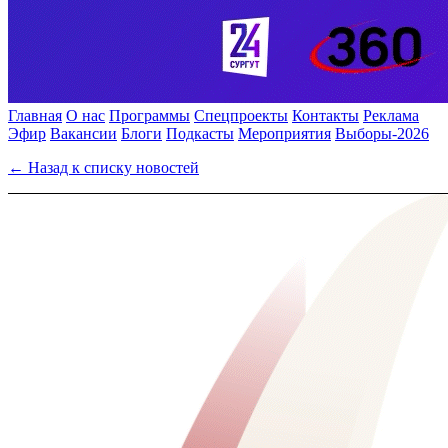
Главная
О нас
Программы
Спецпроекты
Контакты
Реклама
Эфир
Вакансии
Блоги
Подкасты
Мероприятия
Выборы-2026
← Назад к списку новостей