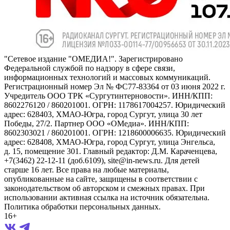
"Сетевое издание "ОМЕДИА!". Зарегистрировано
Федеральной службой по надзору в сфере связи,
информационных технологий и массовых коммуникаций.
Регистрационный номер Эл № ФС77-83364 от 03 июня 2022 г.
Учредитель ООО ТРК «Сургутинтерновости». ИНН/КПП:
8602276120 / 860201001. ОГРН: 1178617004257. Юридический
адрес: 628403, ХМАО-Югра, город Сургут, улица 30 лет
Победы, 27/2. Партнер ООО «ОМедиа». ИНН/КПП:
8602303021 / 860201001. ОГРН: 1218600006635. Юридический
адрес: 628408, ХМАО-Югра, город Сургут, улица Энгельса,
д. 15, помещение 301. Главный редактор: Д.М. Караченцева,
+7(3462) 22-12-11 (доб.6109), site@in-news.ru. Для детей
старше 16 лет. Все права на любые материалы,
опубликованные на сайте, защищены в соответствии с
законодательством об авторском и смежных правах. При
использовании активная ссылка на источник обязательна.
Политика обработки персональных данных.
16+