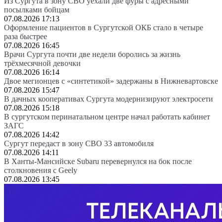
Из Сургута в зону СВО уехали две фуры с адресными
посылками бойцам
07.08.2026 17:13
Оформление пациентов в Сургутской ОКБ стало в четыре
раза быстрее
07.08.2026 16:45
Врачи Сургута почти две недели боролись за жизнь
трёхмесячной девочки
07.08.2026 16:14
Двое мегионцев с «синтетикой» задержаны в Нижневартовске
07.08.2026 15:47
В дачных кооперативах Сургута модернизируют электросети
07.08.2026 15:18
В сургутском перинатальном центре начал работать кабинет
ЗАГС
07.08.2026 14:42
Сургут передаст в зону СВО 33 автомобиля
07.08.2026 14:11
В Ханты-Мансийске Subaru перевернулся на бок после
столкновения с Geely
07.08.2026 13:45