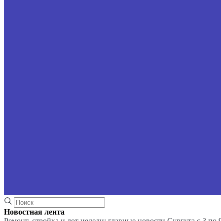
Новостная лента
Ремонт, стройка и лот недели: главные новости Сургута с 3 по 