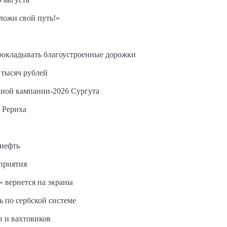
ложи свой путь!»
прокладывать благоустроенные дорожки
 тысяч рублей
жной кампании-2026 Сургута
 Рериха
 нефть
дприятия
 вернется на экраны
ь по сербской системе
в и вахтовиков