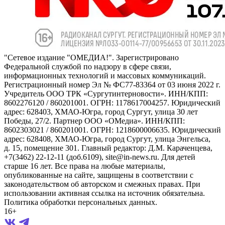
"Сетевое издание "ОМЕДИА!". Зарегистрировано
Федеральной службой по надзору в сфере связи,
информационных технологий и массовых коммуникаций.
Регистрационный номер Эл № ФС77-83364 от 03 июня 2022 г.
Учредитель ООО ТРК «Сургутинтерновости». ИНН/КПП:
8602276120 / 860201001. ОГРН: 1178617004257. Юридический
адрес: 628403, ХМАО-Югра, город Сургут, улица 30 лет
Победы, 27/2. Партнер ООО «ОМедиа». ИНН/КПП:
8602303021 / 860201001. ОГРН: 1218600006635. Юридический
адрес: 628408, ХМАО-Югра, город Сургут, улица Энгельса,
д. 15, помещение 301. Главный редактор: Д.М. Караченцева,
+7(3462) 22-12-11 (доб.6109), site@in-news.ru. Для детей
старше 16 лет. Все права на любые материалы,
опубликованные на сайте, защищены в соответствии с
законодательством об авторском и смежных правах. При
использовании активная ссылка на источник обязательна.
Политика обработки персональных данных.
16+