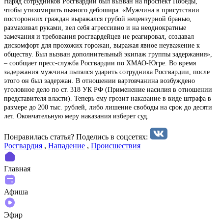
Наряд сотрудников Росгвардии был вызван на проспект Победы,
чтобы утихомирить пьяного дебошира. «Мужчина в присутствии
посторонних граждан выражался грубой нецензурной бранью,
размахивал руками, вел себя агрессивно и на неоднократные
замечания и требования росгвардейцев не реагировал, создавал
дискомфорт для прохожих горожан, выражая явное неуважение к
обществу. Был вызван дополнительный экипаж группы задержания»,
– сообщает пресс-служба Росгвардии по ХМАО-Югре. Во время
задержания мужчина пытался ударить сотрудника Росгвардии, после
этого он был задержан. В отношении вартовчанина возбуждено
уголовное дело по ст. 318 УК РФ (Применение насилия в отношении
представителя власти). Теперь ему грозит наказание в виде штрафа в
размере до 200 тыс. рублей, либо лишение свободы на срок до десяти
лет. Окончательную меру наказания изберет суд.
Понравилась статья? Поделиcь в соцсетях:
Росгвардия
,
Нападение
,
Происшествия
Главная
Афиша
Эфир