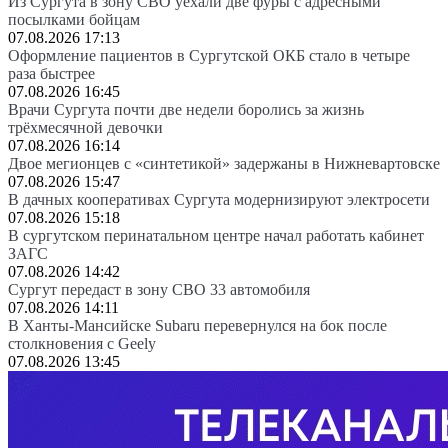
Из Сургута в зону СВО уехали две фуры с адресными
посылками бойцам
07.08.2026 17:13
Оформление пациентов в Сургутской ОКБ стало в четыре
раза быстрее
07.08.2026 16:45
Врачи Сургута почти две недели боролись за жизнь
трёхмесячной девочки
07.08.2026 16:14
Двое мегионцев с «синтетикой» задержаны в Нижневартовске
07.08.2026 15:47
В дачных кооперативах Сургута модернизируют электросети
07.08.2026 15:18
В сургутском перинатальном центре начал работать кабинет
ЗАГС
07.08.2026 14:42
Сургут передаст в зону СВО 33 автомобиля
07.08.2026 14:11
В Ханты-Мансийске Subaru перевернулся на бок после
столкновения с Geely
07.08.2026 13:45