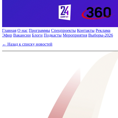
Главная
О нас
Программы
Спецпроекты
Контакты
Реклама
Эфир
Вакансии
Блоги
Подкасты
Мероприятия
Выборы-2026
← Назад к списку новостей