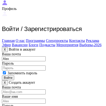
Профиль
Войти
/
Зарегистрироваться
Главная
О нас
Программы
Спецпроекты
Контакты
Реклама
Эфир
Вакансии
Блоги
Подкасты
Мероприятия
Выборы-2026
Войти в аккаунт
X
Ваша почта
Пароль
Запомнить пароль
Войти
Создать аккаунт
X
Ваша почта
Ваше имя
Пароль