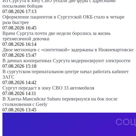
Из Сургута в зону СВО уехали две фуры с адресными
посылками бойцам
07.08.2026 17:13
Оформление пациентов в Сургутской ОКБ стало в четыре
раза быстрее
07.08.2026 16:45
Врачи Сургута почти две недели боролись за жизнь
трёхмесячной девочки
07.08.2026 16:14
Двое мегионцев с «синтетикой» задержаны в Нижневартовске
07.08.2026 15:47
В дачных кооперативах Сургута модернизируют электросети
07.08.2026 15:18
В сургутском перинатальном центре начал работать кабинет
ЗАГС
07.08.2026 14:42
Сургут передаст в зону СВО 33 автомобиля
07.08.2026 14:11
В Ханты-Мансийске Subaru перевернулся на бок после
столкновения с Geely
07.08.2026 13:45