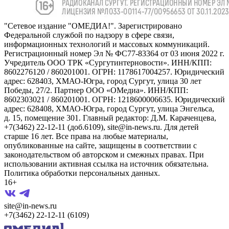
"Сетевое издание "ОМЕДИА!". Зарегистрировано
Федеральной службой по надзору в сфере связи,
информационных технологий и массовых коммуникаций.
Регистрационный номер Эл № ФС77-83364 от 03 июня 2022 г.
Учредитель ООО ТРК «Сургутинтерновости». ИНН/КПП:
8602276120 / 860201001. ОГРН: 1178617004257. Юридический
адрес: 628403, ХМАО-Югра, город Сургут, улица 30 лет
Победы, 27/2. Партнер ООО «ОМедиа». ИНН/КПП:
8602303021 / 860201001. ОГРН: 1218600006635. Юридический
адрес: 628408, ХМАО-Югра, город Сургут, улица Энгельса,
д. 15, помещение 301. Главный редактор: Д.М. Караченцева,
+7(3462) 22-12-11 (доб.6109), site@in-news.ru. Для детей
старше 16 лет. Все права на любые материалы,
опубликованные на сайте, защищены в соответствии с
законодательством об авторском и смежных правах. При
использовании активная ссылка на источник обязательна.
Политика обработки персональных данных.
16+
site@in-news.ru
+7(3462) 22-12-11 (6109)