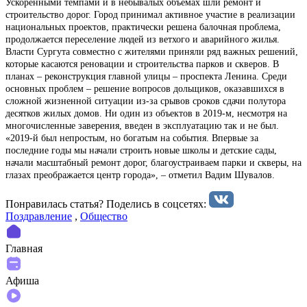
Ускоренными темпами и в небывалых объемах шли ремонт и
строительство дорог. Город принимал активное участие в реализации
национальных проектов, практически решена балочная проблема,
продолжается переселение людей из ветхого и аварийного жилья.
Власти Сургута совместно с жителями приняли ряд важных решений,
которые касаются реновации и строительства парков и скверов. В
планах – реконструкция главной улицы – проспекта Ленина. Среди
основных проблем – решение вопросов дольщиков, оказавшихся в
сложной жизненной ситуации из-за срывов сроков сдачи полутора
десятков жилых домов. Ни один из объектов в 2019-м, несмотря на
многочисленные заверения, введен в эксплуатацию так и не был.
«2019-й был непростым, но богатым на события. Впервые за
последние годы мы начали строить новые школы и детские сады,
начали масштабный ремонт дорог, благоустраиваем парки и скверы, на
глазах преображается центр города», – отметил Вадим Шувалов.
Понравилась статья? Поделиcь в соцсетях:
Поздравление
,
Общество
Главная
Афиша