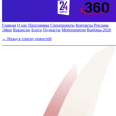
Главная
О нас
Программы
Спецпроекты
Контакты
Реклама
Эфир
Вакансии
Блоги
Подкасты
Мероприятия
Выборы-2026
← Назад к списку новостей