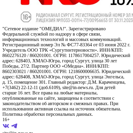
"Сетевое издание "ОМЕДИА!". Зарегистрировано
Федеральной службой по надзору в сфере связи,
информационных технологий и массовых коммуникаций.
Регистрационный номер Эл № ФС77-83364 от 03 июня 2022 г.
Учредитель ООО ТРК «Сургутинтерновости». ИНН/КПП:
8602276120 / 860201001. ОГРН: 1178617004257. Юридический
адрес: 628403, ХМАО-Югра, город Сургут, улица 30 лет
Победы, 27/2. Партнер ООО «ОМедиа». ИНН/КПП:
8602303021 / 860201001. ОГРН: 1218600006635. Юридический
адрес: 628408, ХМАО-Югра, город Сургут, улица Энгельса,
д. 15, помещение 301. Главный редактор: Д.М. Караченцева,
+7(3462) 22-12-11 (доб.6109), site@in-news.ru. Для детей
старше 16 лет. Все права на любые материалы,
опубликованные на сайте, защищены в соответствии с
законодательством об авторском и смежных правах. При
использовании активная ссылка на источник обязательна.
Политика обработки персональных данных.
16+