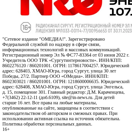
"Сетевое издание "ОМЕДИА!". Зарегистрировано
Федеральной службой по надзору в сфере связи,
информационных технологий и массовых коммуникаций.
Регистрационный номер Эл № ФС77-83364 от 03 июня 2022 г.
Учредитель ООО ТРК «Сургутинтерновости». ИНН/КПП:
8602276120 / 860201001. ОГРН: 1178617004257. Юридический
адрес: 628403, ХМАО-Югра, город Сургут, улица 30 лет
Победы, 27/2. Партнер ООО «ОМедиа». ИНН/КПП:
8602303021 / 860201001. ОГРН: 1218600006635. Юридический
адрес: 628408, ХМАО-Югра, город Сургут, улица Энгельса,
д. 15, помещение 301. Главный редактор: Д.М. Караченцева,
+7(3462) 22-12-11 (доб.6109), site@in-news.ru. Для детей
старше 16 лет. Все права на любые материалы,
опубликованные на сайте, защищены в соответствии с
законодательством об авторском и смежных правах. При
использовании активная ссылка на источник обязательна.
Политика обработки персональных данных.
16+