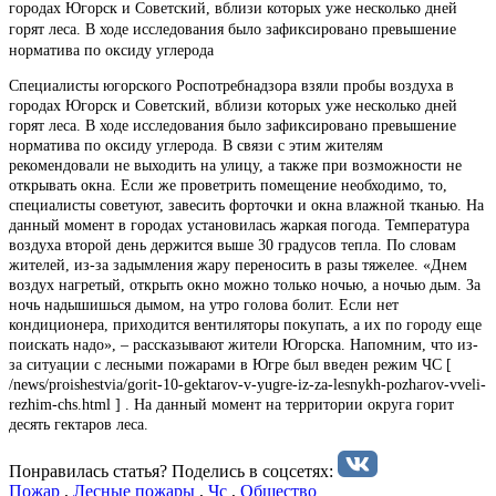
городах Югорск и Советский, вблизи которых уже несколько дней
горят леса. В ходе исследования было зафиксировано превышение
норматива по оксиду углерода
Специалисты югорского Роспотребнадзора взяли пробы воздуха в
городах Югорск и Советский, вблизи которых уже несколько дней
горят леса. В ходе исследования было зафиксировано превышение
норматива по оксиду углерода. В связи с этим жителям
рекомендовали не выходить на улицу, а также при возможности не
открывать окна. Если же проветрить помещение необходимо, то,
специалисты советуют, завесить форточки и окна влажной тканью. На
данный момент в городах установилась жаркая погода. Температура
воздуха второй день держится выше 30 градусов тепла. По словам
жителей, из-за задымления жару переносить в разы тяжелее. «Днем
воздух нагретый, открыть окно можно только ночью, а ночью дым. За
ночь надышишься дымом, на утро голова болит. Если нет
кондиционера, приходится вентиляторы покупать, а их по городу еще
поискать надо», – рассказывают жители Югорска. Напомним, что из-
за ситуации с лесными пожарами в Югре был введен режим ЧС [
/news/proishestvia/gorit-10-gektarov-v-yugre-iz-za-lesnykh-pozharov-vveli-
rezhim-chs.html ] . На данный момент на территории округа горит
десять гектаров леса.
Понравилась статья? Поделиcь в соцсетях:
Пожар
,
Лесные пожары
,
Чс
,
Общество