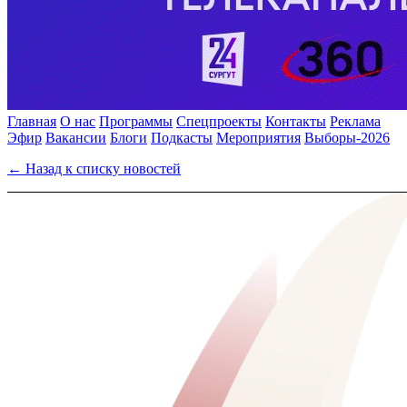
Главная
О нас
Программы
Спецпроекты
Контакты
Реклама
Эфир
Вакансии
Блоги
Подкасты
Мероприятия
Выборы-2026
← Назад к списку новостей