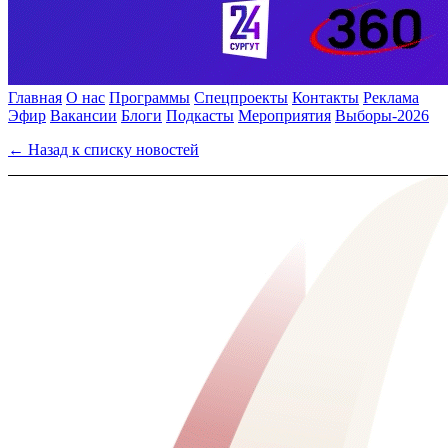
Главная
О нас
Программы
Спецпроекты
Контакты
Реклама
Эфир
Вакансии
Блоги
Подкасты
Мероприятия
Выборы-2026
← Назад к списку новостей