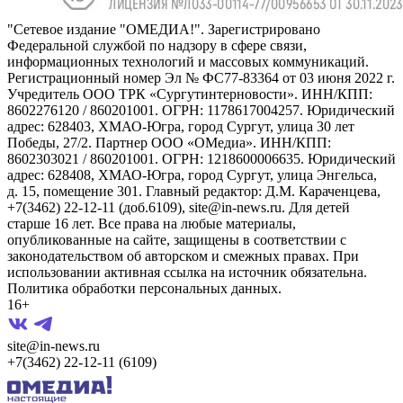
"Сетевое издание "ОМЕДИА!". Зарегистрировано
Федеральной службой по надзору в сфере связи,
информационных технологий и массовых коммуникаций.
Регистрационный номер Эл № ФС77-83364 от 03 июня 2022 г.
Учредитель ООО ТРК «Сургутинтерновости». ИНН/КПП:
8602276120 / 860201001. ОГРН: 1178617004257. Юридический
адрес: 628403, ХМАО-Югра, город Сургут, улица 30 лет
Победы, 27/2. Партнер ООО «ОМедиа». ИНН/КПП:
8602303021 / 860201001. ОГРН: 1218600006635. Юридический
адрес: 628408, ХМАО-Югра, город Сургут, улица Энгельса,
д. 15, помещение 301. Главный редактор: Д.М. Караченцева,
+7(3462) 22-12-11 (доб.6109), site@in-news.ru. Для детей
старше 16 лет. Все права на любые материалы,
опубликованные на сайте, защищены в соответствии с
законодательством об авторском и смежных правах. При
использовании активная ссылка на источник обязательна.
Политика обработки персональных данных.
16+
site@in-news.ru
+7(3462) 22-12-11 (6109)