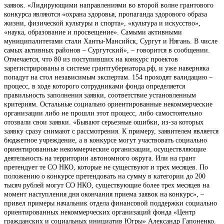
заявок. «Лидирующими направлениями во второй волне грантового
конкурса являются «охрана здоровья, пропаганда здорового образа
жизни, физической культуры и спорта», «культура и искусство»,
«наука, образование и просвещение». Самыми активными
муниципалитетами стали Ханты-Мансийск, Сургут и Нягань. В числе
самых активных районов – Сургутский», – говорится в сообщении.
Отмечается, что 80 из поступивших на конкурс проектов
зарегистрированы в системе грантгубернатора.рф, и уже наверняка
попадут на стол независимым экспертам. 154 проходят валидацию –
процесс, в ходе которого сотрудниками фонда определяется
правильность заполнения заявки, соответствие установленным
критериям. Остальные социально ориентированные некоммерческие
организации либо не прошли этот процесс, либо самостоятельно
отозвали свои заявки. «Бывают серьезные ошибки, из-за которых
заявку сразу снимают с рассмотрения. К примеру, заявителем является
бюджетное учреждение, а в конкурсе могут участвовать социально
ориентированные некоммерческие организации, осуществляющие
деятельность на территории автономного округа. Или на грант
претендует те СО НКО, которые не существуют и трех месяцев. По
положению о конкурсе претендовать на сумму в категории до 200
тысяч рублей могут СО НКО, существующие более трех месяцев на
момент наступления дня окончания приема заявок на конкурс», –
привел примеры начальник отдела финансовой поддержки социально
ориентированных некоммерческих организаций фонда «Центр
гражданских и социальных инициатив Югры» Александр Гапоненко.