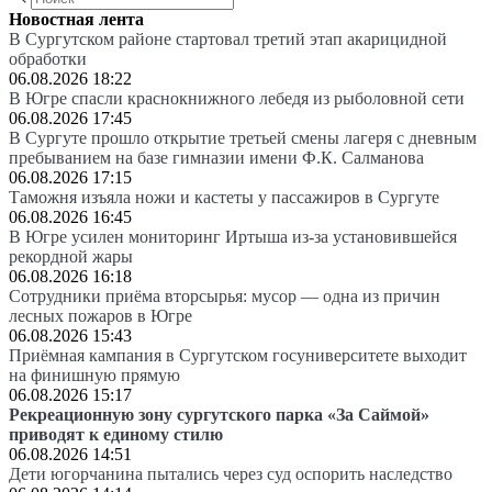
Новостная лента
В Сургутском районе стартовал третий этап акарицидной
обработки
06.08.2026 18:22
В Югре спасли краснокнижного лебедя из рыболовной сети
06.08.2026 17:45
В Сургуте прошло открытие третьей смены лагеря с дневным
пребыванием на базе гимназии имени Ф.К. Салманова
06.08.2026 17:15
Таможня изъяла ножи и кастеты у пассажиров в Сургуте
06.08.2026 16:45
В Югре усилен мониторинг Иртыша из-за установившейся
рекордной жары
06.08.2026 16:18
Сотрудники приёма вторсырья: мусор — одна из причин
лесных пожаров в Югре
06.08.2026 15:43
Приёмная кампания в Сургутском госуниверситете выходит
на финишную прямую
06.08.2026 15:17
Рекреационную зону сургутского парка «За Саймой»
приводят к единому стилю
06.08.2026 14:51
Дети югорчанина пытались через суд оспорить наследство