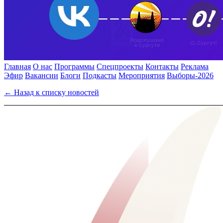
Главная
О нас
Программы
Спецпроекты
Контакты
Реклама
Эфир
Вакансии
Блоги
Подкасты
Мероприятия
Выборы-2026
← Назад к списку новостей