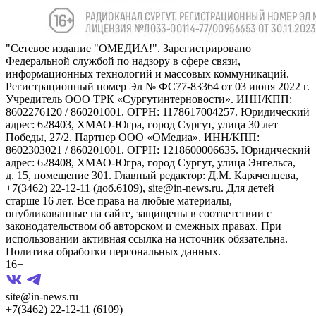
"Сетевое издание "ОМЕДИА!". Зарегистрировано
Федеральной службой по надзору в сфере связи,
информационных технологий и массовых коммуникаций.
Регистрационный номер Эл № ФС77-83364 от 03 июня 2022 г.
Учредитель ООО ТРК «Сургутинтерновости». ИНН/КПП:
8602276120 / 860201001. ОГРН: 1178617004257. Юридический
адрес: 628403, ХМАО-Югра, город Сургут, улица 30 лет
Победы, 27/2. Партнер ООО «ОМедиа». ИНН/КПП:
8602303021 / 860201001. ОГРН: 1218600006635. Юридический
адрес: 628408, ХМАО-Югра, город Сургут, улица Энгельса,
д. 15, помещение 301. Главный редактор: Д.М. Караченцева,
+7(3462) 22-12-11 (доб.6109), site@in-news.ru. Для детей
старше 16 лет. Все права на любые материалы,
опубликованные на сайте, защищены в соответствии с
законодательством об авторском и смежных правах. При
использовании активная ссылка на источник обязательна.
Политика обработки персональных данных.
16+
site@in-news.ru
+7(3462) 22-12-11 (6109)