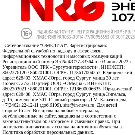
"Сетевое издание "ОМЕДИА!". Зарегистрировано
Федеральной службой по надзору в сфере связи,
информационных технологий и массовых коммуникаций.
Регистрационный номер Эл № ФС77-83364 от 03 июня 2022 г.
Учредитель ООО ТРК «Сургутинтерновости». ИНН/КПП:
8602276120 / 860201001. ОГРН: 1178617004257. Юридический
адрес: 628403, ХМАО-Югра, город Сургут, улица 30 лет
Победы, 27/2. Партнер ООО «ОМедиа». ИНН/КПП:
8602303021 / 860201001. ОГРН: 1218600006635. Юридический
адрес: 628408, ХМАО-Югра, город Сургут, улица Энгельса,
д. 15, помещение 301. Главный редактор: Д.М. Караченцева,
+7(3462) 22-12-11 (доб.6109), site@in-news.ru. Для детей
старше 16 лет. Все права на любые материалы,
опубликованные на сайте, защищены в соответствии с
законодательством об авторском и смежных правах. При
использовании активная ссылка на источник обязательна.
Политика обработки персональных данных.