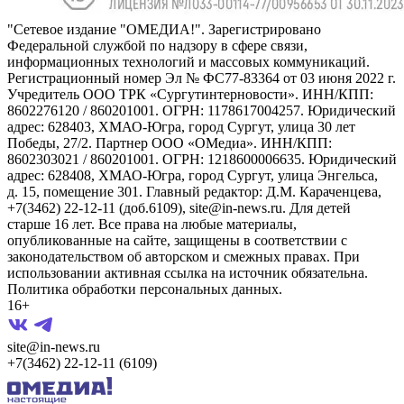
"Сетевое издание "ОМЕДИА!". Зарегистрировано
Федеральной службой по надзору в сфере связи,
информационных технологий и массовых коммуникаций.
Регистрационный номер Эл № ФС77-83364 от 03 июня 2022 г.
Учредитель ООО ТРК «Сургутинтерновости». ИНН/КПП:
8602276120 / 860201001. ОГРН: 1178617004257. Юридический
адрес: 628403, ХМАО-Югра, город Сургут, улица 30 лет
Победы, 27/2. Партнер ООО «ОМедиа». ИНН/КПП:
8602303021 / 860201001. ОГРН: 1218600006635. Юридический
адрес: 628408, ХМАО-Югра, город Сургут, улица Энгельса,
д. 15, помещение 301. Главный редактор: Д.М. Караченцева,
+7(3462) 22-12-11 (доб.6109), site@in-news.ru. Для детей
старше 16 лет. Все права на любые материалы,
опубликованные на сайте, защищены в соответствии с
законодательством об авторском и смежных правах. При
использовании активная ссылка на источник обязательна.
Политика обработки персональных данных.
16+
site@in-news.ru
+7(3462) 22-12-11 (6109)