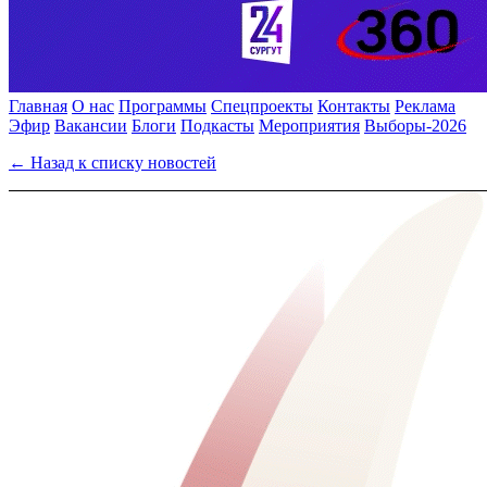
Главная
О нас
Программы
Спецпроекты
Контакты
Реклама
Эфир
Вакансии
Блоги
Подкасты
Мероприятия
Выборы-2026
← Назад к списку новостей