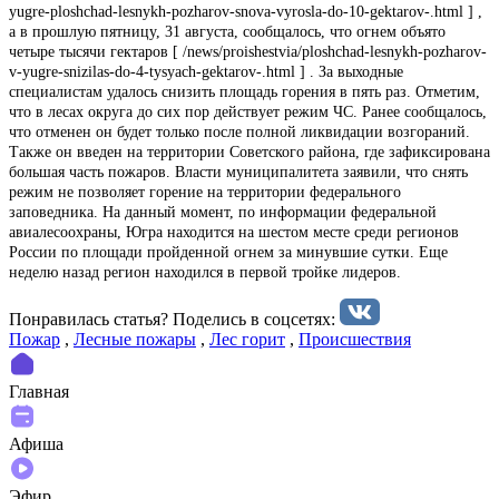
yugre-ploshchad-lesnykh-pozharov-snova-vyrosla-do-10-gektarov-.html ] ,
а в прошлую пятницу, 31 августа, сообщалось, что огнем объято
четыре тысячи гектаров [ /news/proishestvia/ploshchad-lesnykh-pozharov-
v-yugre-snizilas-do-4-tysyach-gektarov-.html ] . За выходные
специалистам удалось снизить площадь горения в пять раз. Отметим,
что в лесах округа до сих пор действует режим ЧС. Ранее сообщалось,
что отменен он будет только после полной ликвидации возгораний.
Также он введен на территории Советского района, где зафиксирована
большая часть пожаров. Власти муниципалитета заявили, что снять
режим не позволяет горение на территории федерального
заповедника. На данный момент, по информации федеральной
авиалесоохраны, Югра находится на шестом месте среди регионов
России по площади пройденной огнем за минувшие сутки. Еще
неделю назад регион находился в первой тройке лидеров.
Понравилась статья? Поделиcь в соцсетях:
Пожар
,
Лесные пожары
,
Лес горит
,
Происшествия
Главная
Афиша
Эфир