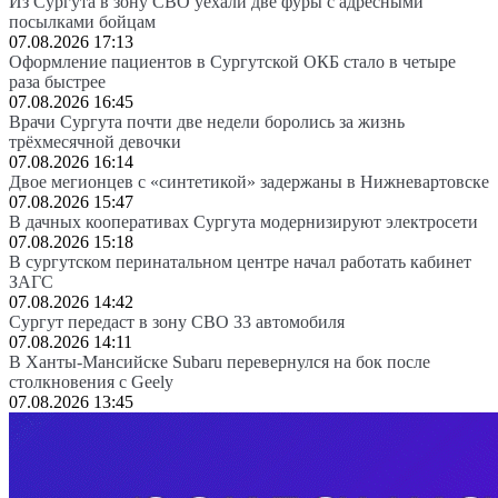
Из Сургута в зону СВО уехали две фуры с адресными
посылками бойцам
07.08.2026 17:13
Оформление пациентов в Сургутской ОКБ стало в четыре
раза быстрее
07.08.2026 16:45
Врачи Сургута почти две недели боролись за жизнь
трёхмесячной девочки
07.08.2026 16:14
Двое мегионцев с «синтетикой» задержаны в Нижневартовске
07.08.2026 15:47
В дачных кооперативах Сургута модернизируют электросети
07.08.2026 15:18
В сургутском перинатальном центре начал работать кабинет
ЗАГС
07.08.2026 14:42
Сургут передаст в зону СВО 33 автомобиля
07.08.2026 14:11
В Ханты-Мансийске Subaru перевернулся на бок после
столкновения с Geely
07.08.2026 13:45