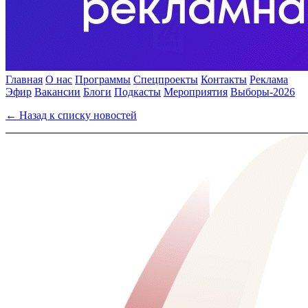
Главная
О нас
Программы
Спецпроекты
Контакты
Реклама
Эфир
Вакансии
Блоги
Подкасты
Мероприятия
Выборы-2026
← Назад к списку новостей