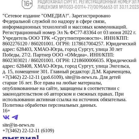
"Сетевое издание "ОМЕДИА!". Зарегистрировано
Федеральной службой по надзору в сфере связи,
информационных технологий и массовых коммуникаций.
Регистрационный номер Эл № ФС77-83364 от 03 июня 2022 г.
Учредитель ООО ТРК «Сургутинтерновости». ИНН/КПП:
8602276120 / 860201001. ОГРН: 1178617004257. Юридический
адрес: 628403, ХМАО-Югра, город Сургут, улица 30 лет
Победы, 27/2. Партнер ООО «ОМедиа». ИНН/КПП:
8602303021 / 860201001. ОГРН: 1218600006635. Юридический
адрес: 628408, ХМАО-Югра, город Сургут, улица Энгельса,
д. 15, помещение 301. Главный редактор: Д.М. Караченцева,
+7(3462) 22-12-11 (доб.6109), site@in-news.ru. Для детей
старше 16 лет. Все права на любые материалы,
опубликованные на сайте, защищены в соответствии с
законодательством об авторском и смежных правах. При
использовании активная ссылка на источник обязательна.
Политика обработки персональных данных.
16+
site@in-news.ru
+7(3462) 22-12-11 (6109)