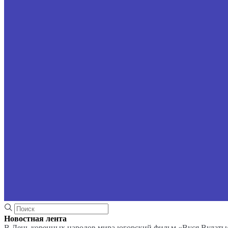
Новостная лента
В День коренных народов мира югорский фильм «Вуся Вулаты»