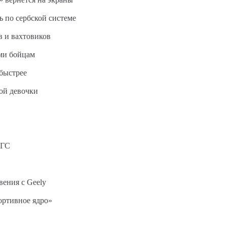
ь по сербской системе
в и вахтовиков
ми бойцам
быстрее
ной девочки
АГС
вения с Geely
ортивное ядро»