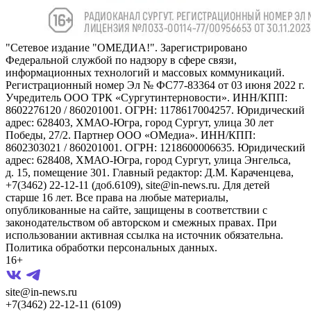
"Сетевое издание "ОМЕДИА!". Зарегистрировано
Федеральной службой по надзору в сфере связи,
информационных технологий и массовых коммуникаций.
Регистрационный номер Эл № ФС77-83364 от 03 июня 2022 г.
Учредитель ООО ТРК «Сургутинтерновости». ИНН/КПП:
8602276120 / 860201001. ОГРН: 1178617004257. Юридический
адрес: 628403, ХМАО-Югра, город Сургут, улица 30 лет
Победы, 27/2. Партнер ООО «ОМедиа». ИНН/КПП:
8602303021 / 860201001. ОГРН: 1218600006635. Юридический
адрес: 628408, ХМАО-Югра, город Сургут, улица Энгельса,
д. 15, помещение 301. Главный редактор: Д.М. Караченцева,
+7(3462) 22-12-11 (доб.6109), site@in-news.ru. Для детей
старше 16 лет. Все права на любые материалы,
опубликованные на сайте, защищены в соответствии с
законодательством об авторском и смежных правах. При
использовании активная ссылка на источник обязательна.
Политика обработки персональных данных.
16+
site@in-news.ru
+7(3462) 22-12-11 (6109)