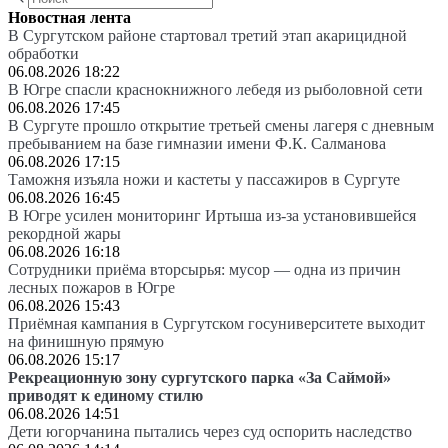
Новостная лента
В Сургутском районе стартовал третий этап акарицидной
обработки
06.08.2026 18:22
В Югре спасли краснокнижного лебедя из рыболовной сети
06.08.2026 17:45
В Сургуте прошло открытие третьей смены лагеря с дневным
пребыванием на базе гимназии имени Ф.К. Салманова
06.08.2026 17:15
Таможня изъяла ножи и кастеты у пассажиров в Сургуте
06.08.2026 16:45
В Югре усилен мониторинг Иртыша из-за установившейся
рекордной жары
06.08.2026 16:18
Сотрудники приёма вторсырья: мусор — одна из причин
лесных пожаров в Югре
06.08.2026 15:43
Приёмная кампания в Сургутском госуниверситете выходит
на финишную прямую
06.08.2026 15:17
Рекреационную зону сургутского парка «За Саймой»
приводят к единому стилю
06.08.2026 14:51
Дети югорчанина пытались через суд оспорить наследство