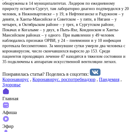
обнаружены в 14 муниципалитетах. Лидером по ежедневному
приросту остается Сургут, там лабораторно диагноз подтвердился у 20
человек, в Нижневартовске – у 19, в Нефтеюганске и Радужном – у
девяти, в Ханты-Мансийске и Советском – у пяти, в Нягани – у
четырех, в Октябрьском районе – у трех, в Сургутском районе,
Покачах и Когалыме – у двух, в Пыть-Яхе, Кондинском и Ханты-
Мансийском районах – у одного. При выявлении у 49 человек
наблюдались признаки ОРВИ, у 24 – пневмонии и у 10 инфекция
протекала бессимптомно. За минувшие сутки умерли два человека с
коронавирусом, число скончавшихся выросло до 153. Среди
пациентов проходящих лечение 47 находятся в тяжелом состоянии и
35 подключены к аппаратам искусственной вентиляции легких.
Понравилась статья? Поделиcь в соцсетях:
Коронавирус
,
Коронавирус. роспотребнадзор
,
Пандемия
,
Здоровье
Главная
Афиша
Эфир