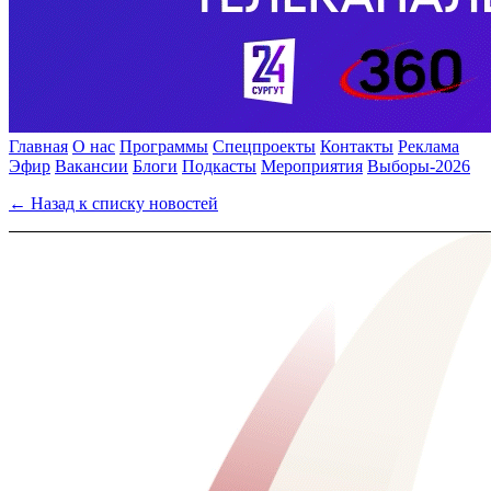
Главная
О нас
Программы
Спецпроекты
Контакты
Реклама
Эфир
Вакансии
Блоги
Подкасты
Мероприятия
Выборы-2026
← Назад к списку новостей