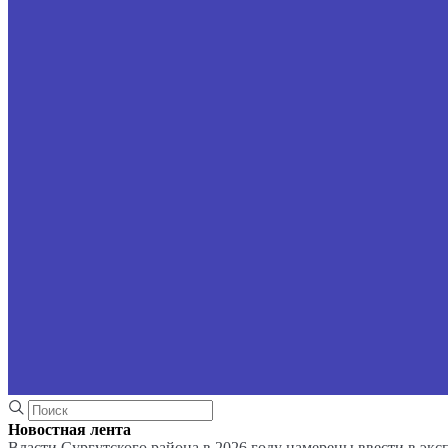
Новостная лента
Власти Сургутского района в 2026 году намерены ввести в эк