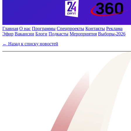
Главная
О нас
Программы
Спецпроекты
Контакты
Реклама
Эфир
Вакансии
Блоги
Подкасты
Мероприятия
Выборы-2026
← Назад к списку новостей