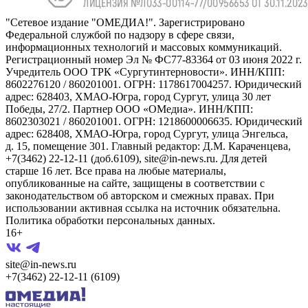
"Сетевое издание "ОМЕДИА!". Зарегистрировано
Федеральной службой по надзору в сфере связи,
информационных технологий и массовых коммуникаций.
Регистрационный номер Эл № ФС77-83364 от 03 июня 2022 г.
Учредитель ООО ТРК «Сургутинтерновости». ИНН/КПП:
8602276120 / 860201001. ОГРН: 1178617004257. Юридический
адрес: 628403, ХМАО-Югра, город Сургут, улица 30 лет
Победы, 27/2. Партнер ООО «ОМедиа». ИНН/КПП:
8602303021 / 860201001. ОГРН: 1218600006635. Юридический
адрес: 628408, ХМАО-Югра, город Сургут, улица Энгельса,
д. 15, помещение 301. Главный редактор: Д.М. Караченцева,
+7(3462) 22-12-11 (доб.6109), site@in-news.ru. Для детей
старше 16 лет. Все права на любые материалы,
опубликованные на сайте, защищены в соответствии с
законодательством об авторском и смежных правах. При
использовании активная ссылка на источник обязательна.
Политика обработки персональных данных.
16+
site@in-news.ru
+7(3462) 22-12-11 (6109)