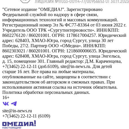
"Сетевое издание "ОМЕДИА!". Зарегистрировано
Федеральной службой по надзору в сфере связи,
информационных технологий и массовых коммуникаций.
Регистрационный номер Эл № ФС77-83364 от 03 июня 2022 г.
Учредитель ООО ТРК «Сургутинтерновости». ИНН/КПП:
8602276120 / 860201001. ОГРН: 1178617004257. Юридический
адрес: 628403, ХМАО-Югра, город Сургут, улица 30 лет
Победы, 27/2. Партнер ООО «ОМедиа». ИНН/КПП:
8602303021 / 860201001. ОГРН: 1218600006635. Юридический
адрес: 628408, ХМАО-Югра, город Сургут, улица Энгельса,
д. 15, помещение 301. Главный редактор: Д.М. Караченцева,
+7(3462) 22-12-11 (доб.6109), site@in-news.ru. Для детей
старше 16 лет. Все права на любые материалы,
опубликованные на сайте, защищены в соответствии с
законодательством об авторском и смежных правах. При
использовании активная ссылка на источник обязательна.
Политика обработки персональных данных.
16+
site@in-news.ru
+7(3462) 22-12-11 (6109)