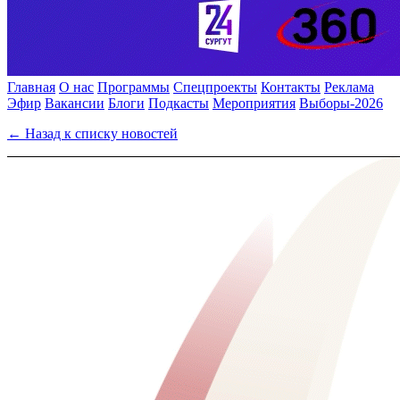
Главная
О нас
Программы
Спецпроекты
Контакты
Реклама
Эфир
Вакансии
Блоги
Подкасты
Мероприятия
Выборы-2026
← Назад к списку новостей