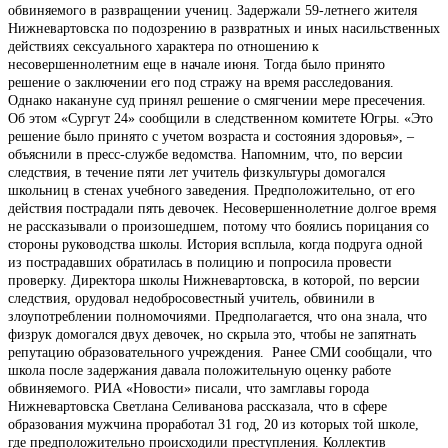
обвиняемого в развращении учениц. Задержали 59-летнего жителя
Нижневартовска по подозрению в развратных и иных насильственных
действиях сексуального характера по отношению к
несовершеннолетним еще в начале июня. Тогда было принято
решение о заключении его под стражу на время расследования.
Однако накануне суд принял решение о смягчении мере пресечения.
Об этом «Сургут 24» сообщили в следственном комитете Югры. «Это
решение было принято с учетом возраста и состояния здоровья», –
объяснили в пресс-службе ведомства. Напомним, что, по версии
следствия, в течение пяти лет учитель физкультуры домогался
школьниц в стенах учебного заведения. Предположительно, от его
действия пострадали пять девочек. Несовершеннолетние долгое время
не рассказывали о произошедшем, потому что боялись порицания со
стороны руководства школы. История всплыла, когда подруга одной
из пострадавших обратилась в полицию и попросила провести
проверку. Директора школы Нижневартовска, в которой, по версии
следствия, орудовал недобросовестный учитель, обвинили в
злоупотреблении полномочиями. Предполагается, что она знала, что
физрук домогался двух девочек, но скрыла это, чтобы не запятнать
репутацию образовательного учреждения. Ранее СМИ сообщали, что
школа после задержания давала положительную оценку работе
обвиняемого. РИА «Новости» писали, что замглавы города
Нижневартовска Светлана Селиванова рассказала, что в сфере
образования мужчина проработал 31 год, 20 из которых той школе,
где предположительно происходили преступления. Коллектив