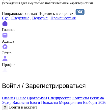
учреждения дает ему только положительные характеристики.
Понравилась статья? Поделиcь в соцсетях:
Суд
,
Следствие
,
Педофил
,
Происшествия
Главная
Афиша
Эфир
Профиль
Войти
/
Зарегистрироваться
Главная
О нас
Программы
Спецпроекты
Контакты
Реклама
Эфир
Вакансии
Блоги
Подкасты
Мероприятия
Выборы-2026
Войти в аккаунт
X