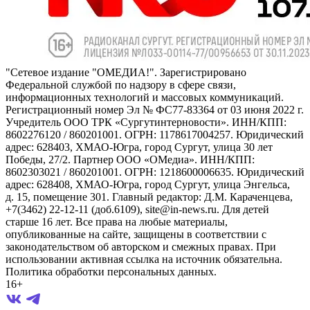
"Сетевое издание "ОМЕДИА!". Зарегистрировано
Федеральной службой по надзору в сфере связи,
информационных технологий и массовых коммуникаций.
Регистрационный номер Эл № ФС77-83364 от 03 июня 2022 г.
Учредитель ООО ТРК «Сургутинтерновости». ИНН/КПП:
8602276120 / 860201001. ОГРН: 1178617004257. Юридический
адрес: 628403, ХМАО-Югра, город Сургут, улица 30 лет
Победы, 27/2. Партнер ООО «ОМедиа». ИНН/КПП:
8602303021 / 860201001. ОГРН: 1218600006635. Юридический
адрес: 628408, ХМАО-Югра, город Сургут, улица Энгельса,
д. 15, помещение 301. Главный редактор: Д.М. Караченцева,
+7(3462) 22-12-11 (доб.6109), site@in-news.ru. Для детей
старше 16 лет. Все права на любые материалы,
опубликованные на сайте, защищены в соответствии с
законодательством об авторском и смежных правах. При
использовании активная ссылка на источник обязательна.
Политика обработки персональных данных.
16+