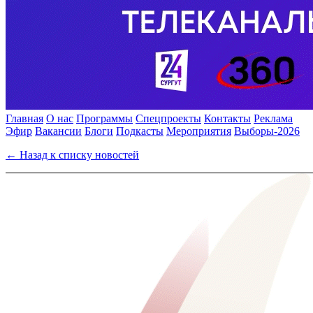
Главная
О нас
Программы
Спецпроекты
Контакты
Реклама
Эфир
Вакансии
Блоги
Подкасты
Мероприятия
Выборы-2026
← Назад к списку новостей