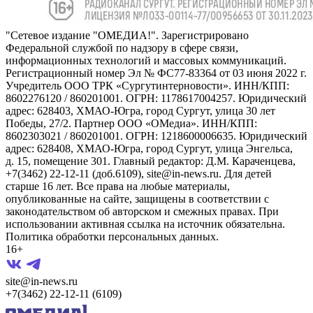
"Сетевое издание "ОМЕДИА!". Зарегистрировано
Федеральной службой по надзору в сфере связи,
информационных технологий и массовых коммуникаций.
Регистрационный номер Эл № ФС77-83364 от 03 июня 2022 г.
Учредитель ООО ТРК «Сургутинтерновости». ИНН/КПП:
8602276120 / 860201001. ОГРН: 1178617004257. Юридический
адрес: 628403, ХМАО-Югра, город Сургут, улица 30 лет
Победы, 27/2. Партнер ООО «ОМедиа». ИНН/КПП:
8602303021 / 860201001. ОГРН: 1218600006635. Юридический
адрес: 628408, ХМАО-Югра, город Сургут, улица Энгельса,
д. 15, помещение 301. Главный редактор: Д.М. Караченцева,
+7(3462) 22-12-11 (доб.6109), site@in-news.ru. Для детей
старше 16 лет. Все права на любые материалы,
опубликованные на сайте, защищены в соответствии с
законодательством об авторском и смежных правах. При
использовании активная ссылка на источник обязательна.
Политика обработки персональных данных.
16+
site@in-news.ru
+7(3462) 22-12-11 (6109)