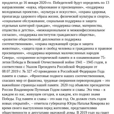
продлится до 16 января 2020-го. Победителей будут определять по 13
направлениям: «наука, образование и просвещение», «поддержка
молодежных проектов», «культура и искусство», «охрана здоровья,
пропаганда здорового образа жизни, физической культуры и спорта»,
«социальное обслуживание, социальная поддержка и защита
отдельных категорий граждан», «поддержка семьи, материнства,
отцовства и детства», «межнациональное и межконфессиональное
согласие», «поддержка институтов гражданского общества»,
«развитие общественной дипломатии и поддержка
соотечественников», «охрана окружающей среды и защита
животных», «защита прав и свобод человека и гражданина и правовое
просвещение», «поддержка коренных малочисленных народов
Севера», «сохранение исторической памяти и в ознаменование 75-
летия Победы в Великой Отечественной войне 1941 – 1945 годов, в
соответствии с Указом Президента Российской Федерации от
08.07.2019 г. № 327 «О проведении в Российской Федерации Года
памяти и славы». «Фронтовые подвиги наших соотечественников,
спасших мир от фашизма, трудовые свершения первопроходцев – это
важнейшие страницы нашей памяти. 2020 год объявлен президентом
России Владимиром Путиным Годом памяти и славы. Эта тема – в
каждом из нас, живущем сегодня, и каждом, кто поднял знамя
Победы. Год памяти и славы – это наш год. Он должен стать годом
новых открытий», – отметила губернатор Югры Наталья Комарова во
время своего выступления перед жителями, представителями
общественности и депутатами окружной думы. В 2019 году на грант