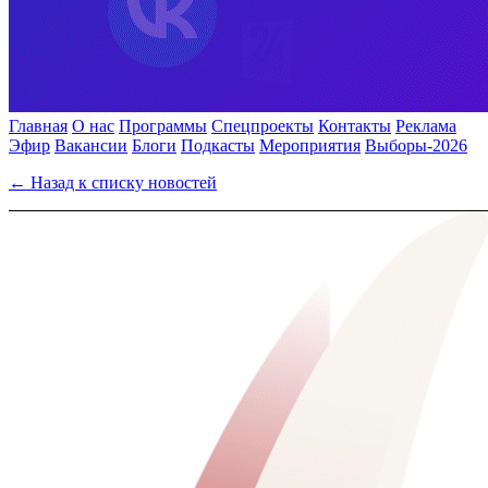
Главная
О нас
Программы
Спецпроекты
Контакты
Реклама
Эфир
Вакансии
Блоги
Подкасты
Мероприятия
Выборы-2026
← Назад к списку новостей