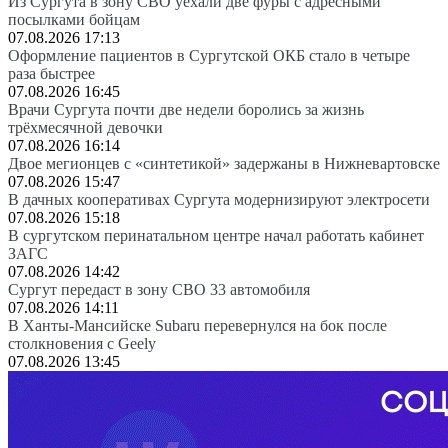
Из Сургута в зону СВО уехали две фуры с адресными
посылками бойцам
07.08.2026 17:13
Оформление пациентов в Сургутской ОКБ стало в четыре
раза быстрее
07.08.2026 16:45
Врачи Сургута почти две недели боролись за жизнь
трёхмесячной девочки
07.08.2026 16:14
Двое мегионцев с «синтетикой» задержаны в Нижневартовске
07.08.2026 15:47
В дачных кооперативах Сургута модернизируют электросети
07.08.2026 15:18
В сургутском перинатальном центре начал работать кабинет
ЗАГС
07.08.2026 14:42
Сургут передаст в зону СВО 33 автомобиля
07.08.2026 14:11
В Ханты-Мансийске Subaru перевернулся на бок после
столкновения с Geely
07.08.2026 13:45