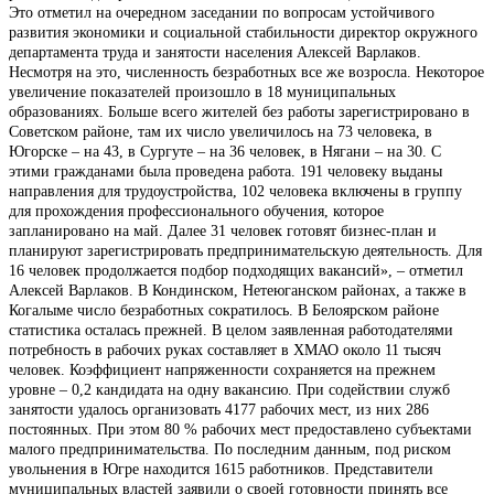
Это отметил на очередном заседании по вопросам устойчивого
развития экономики и социальной стабильности директор окружного
департамента труда и занятости населения Алексей Варлаков.
Несмотря на это, численность безработных все же возросла. Некоторое
увеличение показателей произошло в 18 муниципальных
образованиях. Больше всего жителей без работы зарегистрировано в
Советском районе, там их число увеличилось на 73 человека, в
Югорске – на 43, в Сургуте – на 36 человек, в Нягани – на 30. С
этими гражданами была проведена работа. 191 человеку выданы
направления для трудоустройства, 102 человека включены в группу
для прохождения профессионального обучения, которое
запланировано на май. Далее 31 человек готовят бизнес-план и
планируют зарегистрировать предпринимательскую деятельность. Для
16 человек продолжается подбор подходящих вакансий», – отметил
Алексей Варлаков. В Кондинском, Нетеюганском районах, а также в
Когалыме число безработных сократилось. В Белоярском районе
статистика осталась прежней. В целом заявленная работодателями
потребность в рабочих руках составляет в ХМАО около 11 тысяч
человек. Коэффициент напряженности сохраняется на прежнем
уровне – 0,2 кандидата на одну вакансию. При содействии служб
занятости удалось организовать 4177 рабочих мест, из них 286
постоянных. При этом 80 % рабочих мест предоставлено субъектами
малого предпринимательства. По последним данным, под риском
увольнения в Югре находится 1615 работников. Представители
муниципальных властей заявили о своей готовности принять все