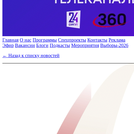
Главная
О нас
Программы
Спецпроекты
Контакты
Реклама
Эфир
Вакансии
Блоги
Подкасты
Мероприятия
Выборы-2026
← Назад к списку новостей