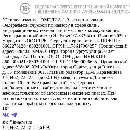
"Сетевое издание "ОМЕДИА!". Зарегистрировано
Федеральной службой по надзору в сфере связи,
информационных технологий и массовых коммуникаций.
Регистрационный номер Эл № ФС77-83364 от 03 июня 2022 г.
Учредитель ООО ТРК «Сургутинтерновости». ИНН/КПП:
8602276120 / 860201001. ОГРН: 1178617004257. Юридический
адрес: 628403, ХМАО-Югра, город Сургут, улица 30 лет
Победы, 27/2. Партнер ООО «ОМедиа». ИНН/КПП:
8602303021 / 860201001. ОГРН: 1218600006635. Юридический
адрес: 628408, ХМАО-Югра, город Сургут, улица Энгельса,
д. 15, помещение 301. Главный редактор: Д.М. Караченцева,
+7(3462) 22-12-11 (доб.6109), site@in-news.ru. Для детей
старше 16 лет. Все права на любые материалы,
опубликованные на сайте, защищены в соответствии с
законодательством об авторском и смежных правах. При
использовании активная ссылка на источник обязательна.
Политика обработки персональных данных.
16+
site@in-news.ru
+7(3462) 22-12-11 (6109)