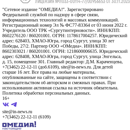
"Сетевое издание "ОМЕДИА!". Зарегистрировано
Федеральной службой по надзору в сфере связи,
информационных технологий и массовых коммуникаций.
Регистрационный номер Эл № ФС77-83364 от 03 июня 2022 г.
Учредитель ООО ТРК «Сургутинтерновости». ИНН/КПП:
8602276120 / 860201001. ОГРН: 1178617004257. Юридический
адрес: 628403, ХМАО-Югра, город Сургут, улица 30 лет
Победы, 27/2. Партнер ООО «ОМедиа». ИНН/КПП:
8602303021 / 860201001. ОГРН: 1218600006635. Юридический
адрес: 628408, ХМАО-Югра, город Сургут, улица Энгельса,
д. 15, помещение 301. Главный редактор: Д.М. Караченцева,
+7(3462) 22-12-11 (доб.6109), site@in-news.ru. Для детей
старше 16 лет. Все права на любые материалы,
опубликованные на сайте, защищены в соответствии с
законодательством об авторском и смежных правах. При
использовании активная ссылка на источник обязательна.
Политика обработки персональных данных.
16+
site@in-news.ru
+7(3462) 22-12-11 (6109)