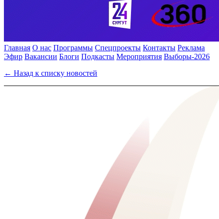
Главная
О нас
Программы
Спецпроекты
Контакты
Реклама
Эфир
Вакансии
Блоги
Подкасты
Мероприятия
Выборы-2026
← Назад к списку новостей