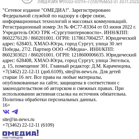
"Сетевое издание "ОМЕДИА!". Зарегистрировано
Федеральной службой по надзору в сфере связи,
информационных технологий и массовых коммуникаций.
Регистрационный номер Эл № ФС77-83364 от 03 июня 2022 г.
Учредитель ООО ТРК «Сургутинтерновости». ИНН/КПП:
8602276120 / 860201001. ОГРН: 1178617004257. Юридический
адрес: 628403, ХМАО-Югра, город Сургут, улица 30 лет
Победы, 27/2. Партнер ООО «ОМедиа». ИНН/КПП:
8602303021 / 860201001. ОГРН: 1218600006635. Юридический
адрес: 628408, ХМАО-Югра, город Сургут, улица Энгельса,
д. 15, помещение 301. Главный редактор: Д.М. Караченцева,
+7(3462) 22-12-11 (доб.6109), site@in-news.ru. Для детей
старше 16 лет. Все права на любые материалы,
опубликованные на сайте, защищены в соответствии с
законодательством об авторском и смежных правах. При
использовании активная ссылка на источник обязательна.
Политика обработки персональных данных.
16+
site@in-news.ru
+7(3462) 22-12-11 (6109)