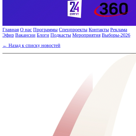
Главная
О нас
Программы
Спецпроекты
Контакты
Реклама
Эфир
Вакансии
Блоги
Подкасты
Мероприятия
Выборы-2026
← Назад к списку новостей