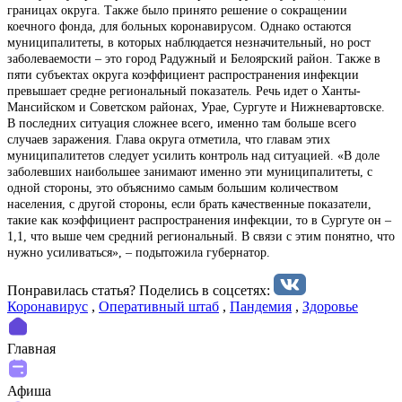
границах округа. Также было принято решение о сокращении
коечного фонда, для больных коронавирусом. Однако остаются
муниципалитеты, в которых наблюдается незначительный, но рост
заболеваемости – это город Радужный и Белоярский район. Также в
пяти субъектах округа коэффициент распространения инфекции
превышает средне региональный показатель. Речь идет о Ханты-
Мансийском и Советском районах, Урае, Сургуте и Нижневартовске.
В последних ситуация сложнее всего, именно там больше всего
случаев заражения. Глава округа отметила, что главам этих
муниципалитетов следует усилить контроль над ситуацией. «В доле
заболевших наибольшее занимают именно эти муниципалитеты, с
одной стороны, это объяснимо самым большим количеством
населения, с другой стороны, если брать качественные показатели,
такие как коэффициент распространения инфекции, то в Сургуте он –
1,1, что выше чем средний региональный. В связи с этим понятно, что
нужно усиливаться», – подытожила губернатор.
Понравилась статья? Поделиcь в соцсетях:
Коронавирус
,
Оперативный штаб
,
Пандемия
,
Здоровье
Главная
Афиша