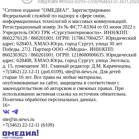
"Сетевое издание "ОМЕДИА!". Зарегистрировано
Федеральной службой по надзору в сфере связи,
информационных технологий и массовых коммуникаций.
Регистрационный номер Эл № ФС77-83364 от 03 июня 2022 г.
Учредитель ООО ТРК «Сургутинтерновости». ИНН/КПП:
8602276120 / 860201001. ОГРН: 1178617004257. Юридический
адрес: 628403, ХМАО-Югра, город Сургут, улица 30 лет
Победы, 27/2. Партнер ООО «ОМедиа». ИНН/КПП:
8602303021 / 860201001. ОГРН: 1218600006635. Юридический
адрес: 628408, ХМАО-Югра, город Сургут, улица Энгельса,
д. 15, помещение 301. Главный редактор: Д.М. Караченцева,
+7(3462) 22-12-11 (доб.6109), site@in-news.ru. Для детей
старше 16 лет. Все права на любые материалы,
опубликованные на сайте, защищены в соответствии с
законодательством об авторском и смежных правах. При
использовании активная ссылка на источник обязательна.
Политика обработки персональных данных.
16+
site@in-news.ru
+7(3462) 22-12-11 (6109)