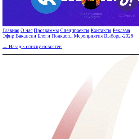
Главная
О нас
Программы
Спецпроекты
Контакты
Реклама
Эфир
Вакансии
Блоги
Подкасты
Мероприятия
Выборы-2026
← Назад к списку новостей