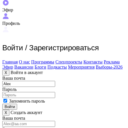
Эфир
Профиль
Войти
/
Зарегистрироваться
Главная
О нас
Программы
Спецпроекты
Контакты
Реклама
Эфир
Вакансии
Блоги
Подкасты
Мероприятия
Выборы-2026
Войти в аккаунт
X
Ваша почта
Пароль
Запомнить пароль
Войти
Создать аккаунт
X
Ваша почта