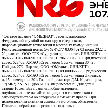
"Сетевое издание "ОМЕДИА!". Зарегистрировано
Федеральной службой по надзору в сфере связи,
информационных технологий и массовых коммуникаций.
Регистрационный номер Эл № ФС77-83364 от 03 июня 2022 г.
Учредитель ООО ТРК «Сургутинтерновости». ИНН/КПП:
8602276120 / 860201001. ОГРН: 1178617004257. Юридический
адрес: 628403, ХМАО-Югра, город Сургут, улица 30 лет
Победы, 27/2. Партнер ООО «ОМедиа». ИНН/КПП:
8602303021 / 860201001. ОГРН: 1218600006635. Юридический
адрес: 628408, ХМАО-Югра, город Сургут, улица Энгельса,
д. 15, помещение 301. Главный редактор: Д.М. Караченцева,
+7(3462) 22-12-11 (доб.6109), site@in-news.ru. Для детей
старше 16 лет. Все права на любые материалы,
опубликованные на сайте, защищены в соответствии с
законодательством об авторском и смежных правах. При
использовании активная ссылка на источник обязательна.
Политика обработки персональных данных.