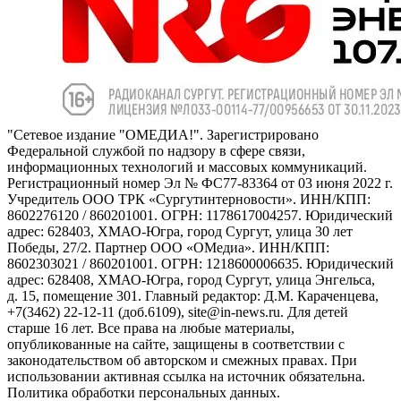
"Сетевое издание "ОМЕДИА!". Зарегистрировано
Федеральной службой по надзору в сфере связи,
информационных технологий и массовых коммуникаций.
Регистрационный номер Эл № ФС77-83364 от 03 июня 2022 г.
Учредитель ООО ТРК «Сургутинтерновости». ИНН/КПП:
8602276120 / 860201001. ОГРН: 1178617004257. Юридический
адрес: 628403, ХМАО-Югра, город Сургут, улица 30 лет
Победы, 27/2. Партнер ООО «ОМедиа». ИНН/КПП:
8602303021 / 860201001. ОГРН: 1218600006635. Юридический
адрес: 628408, ХМАО-Югра, город Сургут, улица Энгельса,
д. 15, помещение 301. Главный редактор: Д.М. Караченцева,
+7(3462) 22-12-11 (доб.6109), site@in-news.ru. Для детей
старше 16 лет. Все права на любые материалы,
опубликованные на сайте, защищены в соответствии с
законодательством об авторском и смежных правах. При
использовании активная ссылка на источник обязательна.
Политика обработки персональных данных.