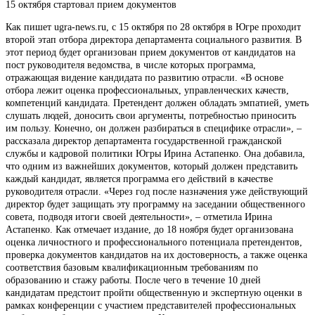
15 октября стартовал прием документов
Как пишет ugra-news.ru, с 15 октября по 28 октября в Югре проходит
второй этап отбора директора департамента социального развития. В
этот период будет организован прием документов от кандидатов на
пост руководителя ведомства, в числе которых программа,
отражающая видение кандидата по развитию отрасли. «В основе
отбора лежит оценка профессиональных, управленческих качеств,
компетенций кандидата. Претендент должен обладать эмпатией, уметь
слушать людей, доносить свои аргументы, потребностью приносить
им пользу. Конечно, он должен разбираться в специфике отрасли», –
рассказала директор департамента государственной гражданской
службы и кадровой политики Югры Ирина Астапенко. Она добавила,
что одним из важнейших документов, который должен представить
каждый кандидат, является программа его действий в качестве
руководителя отрасли. «Через год после назначения уже действующий
директор будет защищать эту программу на заседании общественного
совета, подводя итоги своей деятельности», – отметила Ирина
Астапенко. Как отмечает издание, до 18 ноября будет организована
оценка личностного и профессионального потенциала претендентов,
проверка документов кандидатов на их достоверность, а также оценка
соответствия базовым квалификационным требованиям по
образованию и стажу работы. После чего в течение 10 дней
кандидатам предстоит пройти общественную и экспертную оценки в
рамках конференции с участием представителей профессиональных