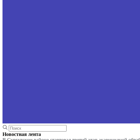
Новостная лента
В Сургутском районе стартовал третий этап акарицидной обра