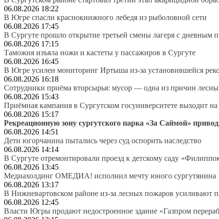
06.08.2026 18:22
В Югре спасли краснокнижного лебедя из рыболовной сети
06.08.2026 17:45
В Сургуте прошло открытие третьей смены лагеря с дневным 
06.08.2026 17:15
Таможня изъяла ножи и кастеты у пассажиров в Сургуте
06.08.2026 16:45
В Югре усилен мониторинг Иртыша из-за установившейся рек
06.08.2026 16:18
Сотрудники приёма вторсырья: мусор — одна из причин лесн
06.08.2026 15:43
Приёмная кампания в Сургутском госуниверситете выходит 
06.08.2026 15:17
Рекреационную зону сургутского парка «За Саймой» привод
06.08.2026 14:51
Дети югорчанина пытались через суд оспорить наследство
06.08.2026 14:14
В Сургуте отремонтировали проезд к детскому саду «Филиппо
06.08.2026 13:45
Медиахолдинг ОМЕДИА! исполнил мечту юного сургутянина
06.08.2026 13:17
В Нижневартовском районе из-за лесных пожаров усиливают 
06.08.2026 12:45
Власти Югры продают недостроенное здание «Газпром перера