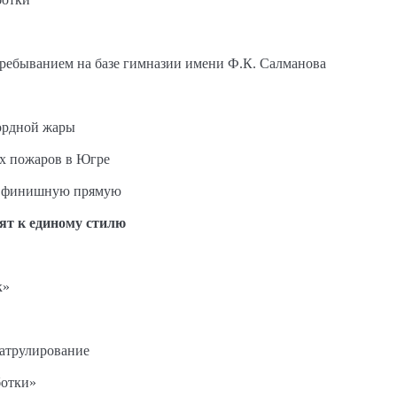
пребыванием на базе гимназии имени Ф.К. Салманова
ордной жары
ых пожаров в Югре
на финишную прямую
ят к единому стилю
к»
патрулирование
ботки»