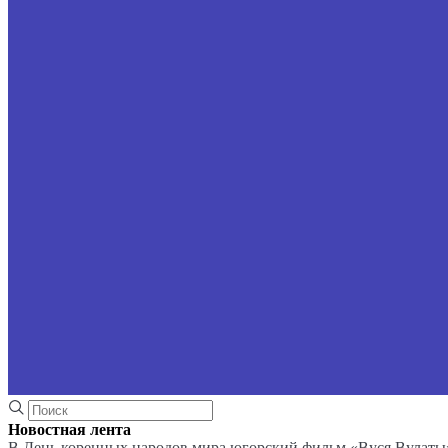
Новостная лента
В День коренных народов мира югорский фильм «Вуся Вулаты»