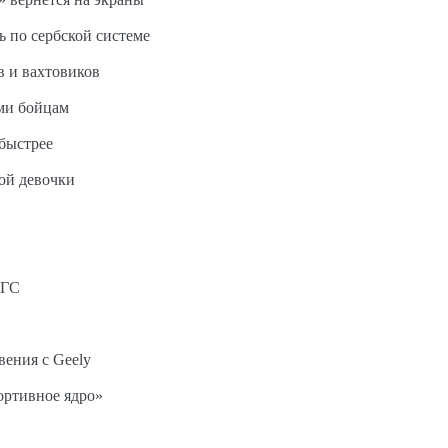
ь по сербской системе
в и вахтовиков
ми бойцам
быстрее
ной девочки
АГС
вения с Geely
ортивное ядро»