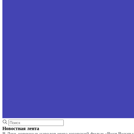
Новостная лента
В День коренных народов мира югорский фильм «Вуся Вулаты»