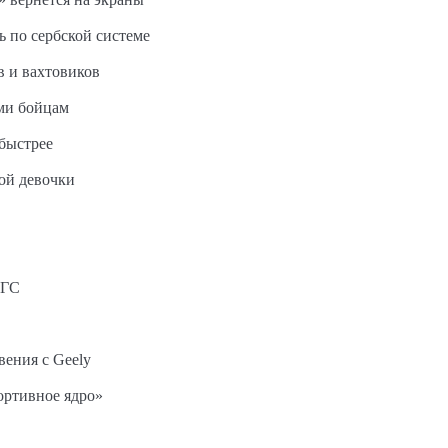
ь по сербской системе
в и вахтовиков
ми бойцам
быстрее
ной девочки
АГС
вения с Geely
ортивное ядро»