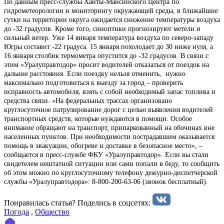
По данным пресс-службы Ханты-Мансийского Центра по
гидрометеорологии и мониторингу окружающей среды, в ближайшие
сутки на территории округа ожидается снижение температуры воздуха
до -32 градусов. Кроме того, синоптики прогнозируют метели и
сильный ветер. Уже 14 января температура воздуха по северо-западу
Югры составит -22 градуса. 15 января похолодает до 30 ниже нуля, а
16 января столбик термометра опустится до -32 градусов. В связи с
этим «Уралуправтодор» просит водителей отказаться от поездок на
дальние расстояния. Если поездку нельзя отменить, нужно
максимально подготовиться к выезду за город – проверить
исправность автомобиля, взять с собой необходимый запас топлива и
средства связи. «На федеральных трассах организовано
круглосуточное патрулирование дорог с целью выявления водителей
транспортных средств, которые нуждаются в помощи. Особое
внимание обращают на транспорт, припаркованный на обочинах вне
населенных пунктов. При необходимости пострадавшим оказывается
помощь в эвакуации, обогреве и доставке в безопасное место», –
сообщается в пресс-службе ФКУ «Уралуправтодор». Если вы стали
свидетелем нештатной ситуации или сами попали в беду, то сообщить
об этом можно по круглосуточному телефону дежурно-диспетчерской
службы «Уралуправтодора»: 8-800-200-63-06 (звонок бесплатный).
Понравилась статья? Поделиcь в соцсетях:
Погода
,
Общество