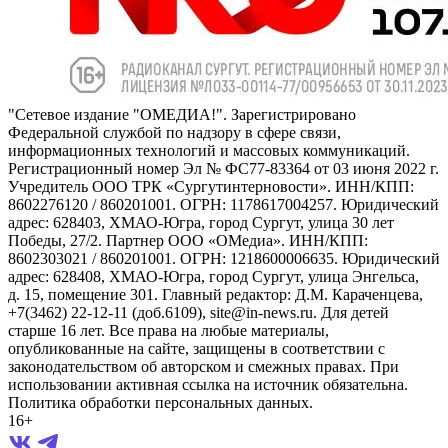
"Сетевое издание "ОМЕДИА!". Зарегистрировано
Федеральной службой по надзору в сфере связи,
информационных технологий и массовых коммуникаций.
Регистрационный номер Эл № ФС77-83364 от 03 июня 2022 г.
Учредитель ООО ТРК «Сургутинтерновости». ИНН/КПП:
8602276120 / 860201001. ОГРН: 1178617004257. Юридический
адрес: 628403, ХМАО-Югра, город Сургут, улица 30 лет
Победы, 27/2. Партнер ООО «ОМедиа». ИНН/КПП:
8602303021 / 860201001. ОГРН: 1218600006635. Юридический
адрес: 628408, ХМАО-Югра, город Сургут, улица Энгельса,
д. 15, помещение 301. Главный редактор: Д.М. Караченцева,
+7(3462) 22-12-11 (доб.6109), site@in-news.ru. Для детей
старше 16 лет. Все права на любые материалы,
опубликованные на сайте, защищены в соответствии с
законодательством об авторском и смежных правах. При
использовании активная ссылка на источник обязательна.
Политика обработки персональных данных.
16+