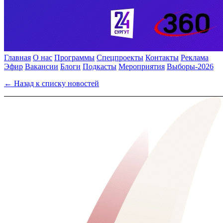
Главная
О нас
Программы
Спецпроекты
Контакты
Реклама
Эфир
Вакансии
Блоги
Подкасты
Мероприятия
Выборы-2026
← Назад к списку новостей