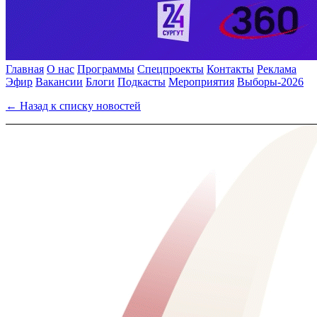
Главная
О нас
Программы
Спецпроекты
Контакты
Реклама
Эфир
Вакансии
Блоги
Подкасты
Мероприятия
Выборы-2026
← Назад к списку новостей