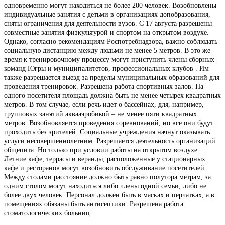
одновременно могут находиться не более 200 человек. Возобновлены
индивидуальные занятия с детьми в организациях допобразования,
сняты ограничения для деятельности вузов. С 17 августа разрешены
совместные занятия физкультурой и спортом на открытом воздухе.
Однако, согласно рекомендациям Роспотребнадзора, важно соблюдать
социальную дистанцию между людьми не менее 5 метров. В это же
время к тренировочному процессу могут приступить члены сборных
команд Югры и муниципалитетов, профессиональных клубов . Им
также разрешается выезд за пределы муниципальных образований для
проведения тренировок. Разрешена работа спортивных залов. На
одного посетителя площадь должна быть не менее четырех квадратных
метров. В том случае, если речь идет о бассейнах, для, например,
групповых занятий аквааэробикой – не менее пяти квадратных
метров. Возобновляется проведения соревнований, но все они будут
проходить без зрителей. Социальные учреждения начнут оказывать
услуги несовершеннолетним. Разрешается деятельность организаций
общепита. Но только при условии работы на открытом воздухе.
Летние кафе, террасы и веранды, расположенные у стационарных
кафе и ресторанов могут возобновить обслуживание посетителей.
Между столами расстояние должно быть равно полутора метрам, за
одним столом могут находиться либо члены одной семьи, либо не
более двух человек. Персонал должен быть в масках и перчатках, а в
помещениях обязаны быть антисептики. Разрешена работа
стоматологических больниц.