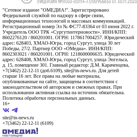
"Сетевое издание "ОМЕДИА!". Зарегистрировано
Федеральной службой по надзору в сфере связи,
информационных технологий и массовых коммуникаций.
Регистрационный номер Эл № ФС77-83364 от 03 июня 2022 г.
Учредитель ООО ТРК «Сургутинтерновости». ИНН/КПП:
8602276120 / 860201001. ОГРН: 1178617004257. Юридический
адрес: 628403, ХМАО-Югра, город Сургут, улица 30 лет
Победы, 27/2. Партнер ООО «ОМедиа». ИНН/КПП:
8602303021 / 860201001. ОГРН: 1218600006635. Юридический
адрес: 628408, ХМАО-Югра, город Сургут, улица Энгельса,
д. 15, помещение 301. Главный редактор: Д.М. Караченцева,
+7(3462) 22-12-11 (доб.6109), site@in-news.ru. Для детей
старше 16 лет. Все права на любые материалы,
опубликованные на сайте, защищены в соответствии с
законодательством об авторском и смежных правах. При
использовании активная ссылка на источник обязательна.
Политика обработки персональных данных.
16+
site@in-news.ru
+7(3462) 22-12-11 (6109)