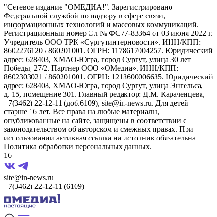
"Сетевое издание "ОМЕДИА!". Зарегистрировано
Федеральной службой по надзору в сфере связи,
информационных технологий и массовых коммуникаций.
Регистрационный номер Эл № ФС77-83364 от 03 июня 2022 г.
Учредитель ООО ТРК «Сургутинтерновости». ИНН/КПП:
8602276120 / 860201001. ОГРН: 1178617004257. Юридический
адрес: 628403, ХМАО-Югра, город Сургут, улица 30 лет
Победы, 27/2. Партнер ООО «ОМедиа». ИНН/КПП:
8602303021 / 860201001. ОГРН: 1218600006635. Юридический
адрес: 628408, ХМАО-Югра, город Сургут, улица Энгельса,
д. 15, помещение 301. Главный редактор: Д.М. Караченцева,
+7(3462) 22-12-11 (доб.6109), site@in-news.ru. Для детей
старше 16 лет. Все права на любые материалы,
опубликованные на сайте, защищены в соответствии с
законодательством об авторском и смежных правах. При
использовании активная ссылка на источник обязательна.
Политика обработки персональных данных.
16+
site@in-news.ru
+7(3462) 22-12-11 (6109)