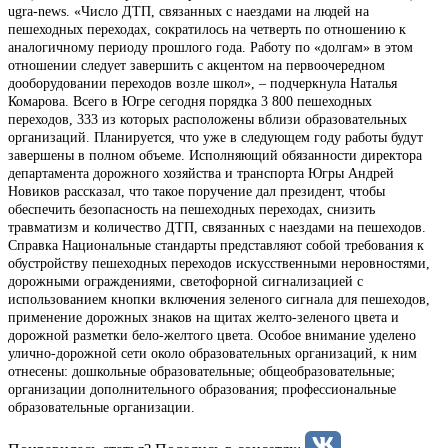
ugra-news. «Число ДТП, связанных с наездами на людей на
пешеходных переходах, сократилось на четверть по отношению к
аналогичному периоду прошлого года. Работу по «долгам» в этом
отношении следует завершить с акцентом на первоочередном
дооборудовании переходов возле школ», – подчеркнула Наталья
Комарова. Всего в Югре сегодня порядка 3 800 пешеходных
переходов, 333 из которых расположены вблизи образовательных
организаций. Планируется, что уже в следующем году работы будут
завершены в полном объеме. Исполняющий обязанности директора
департамента дорожного хозяйства и транспорта Югры Андрей
Новиков рассказал, что такое поручение дал президент, чтобы
обеспечить безопасность на пешеходных переходах, снизить
травматизм и количество ДТП, связанных с наездами на пешеходов.
Справка Национальные стандарты представляют собой требования к
обустройству пешеходных переходов искусственными неровностями,
дорожными ограждениями, светофорной сигнализацией с
использованием кнопки включения зеленого сигнала для пешеходов,
применение дорожных знаков на щитах желто-зеленого цвета и
дорожной разметки бело-желтого цвета. Особое внимание уделено
улично-дорожной сети около образовательных организаций, к ним
отнесены: дошкольные образовательные; общеобразовательные;
организации дополнительного образования; профессиональные
образовательные организации.