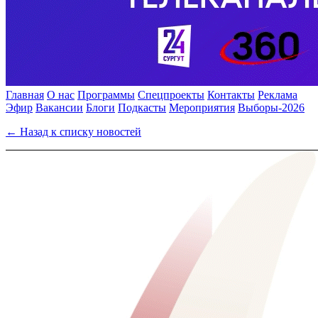
Главная
О нас
Программы
Спецпроекты
Контакты
Реклама
Эфир
Вакансии
Блоги
Подкасты
Мероприятия
Выборы-2026
← Назад к списку новостей