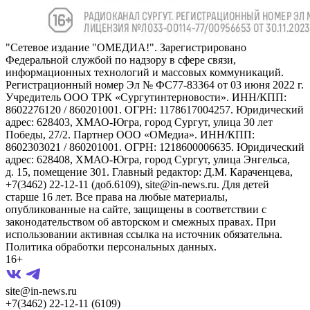
"Сетевое издание "ОМЕДИА!". Зарегистрировано
Федеральной службой по надзору в сфере связи,
информационных технологий и массовых коммуникаций.
Регистрационный номер Эл № ФС77-83364 от 03 июня 2022 г.
Учредитель ООО ТРК «Сургутинтерновости». ИНН/КПП:
8602276120 / 860201001. ОГРН: 1178617004257. Юридический
адрес: 628403, ХМАО-Югра, город Сургут, улица 30 лет
Победы, 27/2. Партнер ООО «ОМедиа». ИНН/КПП:
8602303021 / 860201001. ОГРН: 1218600006635. Юридический
адрес: 628408, ХМАО-Югра, город Сургут, улица Энгельса,
д. 15, помещение 301. Главный редактор: Д.М. Караченцева,
+7(3462) 22-12-11 (доб.6109), site@in-news.ru. Для детей
старше 16 лет. Все права на любые материалы,
опубликованные на сайте, защищены в соответствии с
законодательством об авторском и смежных правах. При
использовании активная ссылка на источник обязательна.
Политика обработки персональных данных.
16+
site@in-news.ru
+7(3462) 22-12-11 (6109)