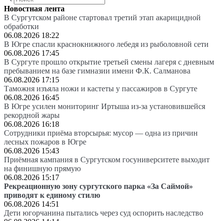
Новостная лента
В Сургутском районе стартовал третий этап акарицидной
обработки
06.08.2026 18:22
В Югре спасли краснокнижного лебедя из рыболовной сети
06.08.2026 17:45
В Сургуте прошло открытие третьей смены лагеря с дневным
пребыванием на базе гимназии имени Ф.К. Салманова
06.08.2026 17:15
Таможня изъяла ножи и кастеты у пассажиров в Сургуте
06.08.2026 16:45
В Югре усилен мониторинг Иртыша из-за установившейся
рекордной жары
06.08.2026 16:18
Сотрудники приёма вторсырья: мусор — одна из причин
лесных пожаров в Югре
06.08.2026 15:43
Приёмная кампания в Сургутском госуниверситете выходит
на финишную прямую
06.08.2026 15:17
Рекреационную зону сургутского парка «За Саймой»
приводят к единому стилю
06.08.2026 14:51
Дети югорчанина пытались через суд оспорить наследство