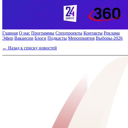
Главная
О нас
Программы
Спецпроекты
Контакты
Реклама
Эфир
Вакансии
Блоги
Подкасты
Мероприятия
Выборы-2026
← Назад к списку новостей