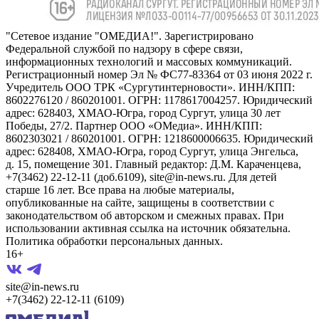
"Сетевое издание "ОМЕДИА!". Зарегистрировано
Федеральной службой по надзору в сфере связи,
информационных технологий и массовых коммуникаций.
Регистрационный номер Эл № ФС77-83364 от 03 июня 2022 г.
Учредитель ООО ТРК «Сургутинтерновости». ИНН/КПП:
8602276120 / 860201001. ОГРН: 1178617004257. Юридический
адрес: 628403, ХМАО-Югра, город Сургут, улица 30 лет
Победы, 27/2. Партнер ООО «ОМедиа». ИНН/КПП:
8602303021 / 860201001. ОГРН: 1218600006635. Юридический
адрес: 628408, ХМАО-Югра, город Сургут, улица Энгельса,
д. 15, помещение 301. Главный редактор: Д.М. Караченцева,
+7(3462) 22-12-11 (доб.6109), site@in-news.ru. Для детей
старше 16 лет. Все права на любые материалы,
опубликованные на сайте, защищены в соответствии с
законодательством об авторском и смежных правах. При
использовании активная ссылка на источник обязательна.
Политика обработки персональных данных.
16+
site@in-news.ru
+7(3462) 22-12-11 (6109)