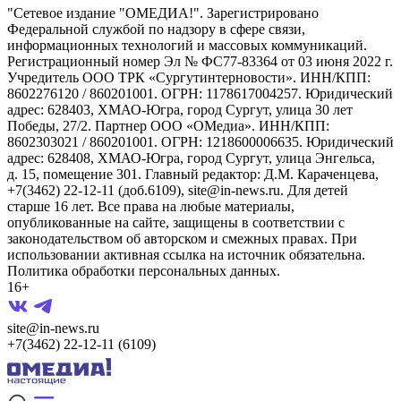
"Сетевое издание "ОМЕДИА!". Зарегистрировано
Федеральной службой по надзору в сфере связи,
информационных технологий и массовых коммуникаций.
Регистрационный номер Эл № ФС77-83364 от 03 июня 2022 г.
Учредитель ООО ТРК «Сургутинтерновости». ИНН/КПП:
8602276120 / 860201001. ОГРН: 1178617004257. Юридический
адрес: 628403, ХМАО-Югра, город Сургут, улица 30 лет
Победы, 27/2. Партнер ООО «ОМедиа». ИНН/КПП:
8602303021 / 860201001. ОГРН: 1218600006635. Юридический
адрес: 628408, ХМАО-Югра, город Сургут, улица Энгельса,
д. 15, помещение 301. Главный редактор: Д.М. Караченцева,
+7(3462) 22-12-11 (доб.6109), site@in-news.ru. Для детей
старше 16 лет. Все права на любые материалы,
опубликованные на сайте, защищены в соответствии с
законодательством об авторском и смежных правах. При
использовании активная ссылка на источник обязательна.
Политика обработки персональных данных.
16+
site@in-news.ru
+7(3462) 22-12-11 (6109)