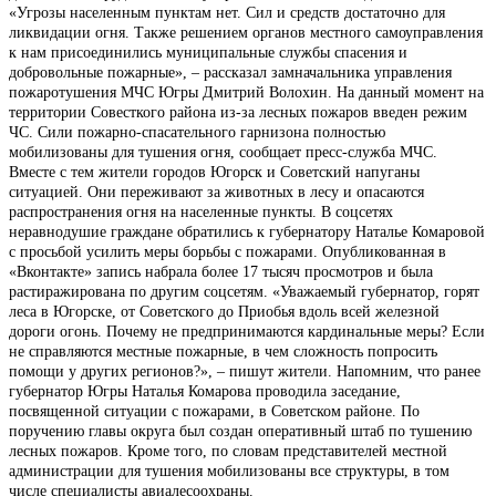
«Угрозы населенным пунктам нет. Сил и средств достаточно для
ликвидации огня. Также решением органов местного самоуправления
к нам присоединились муниципальные службы спасения и
добровольные пожарные», – рассказал замначальника управления
пожаротушения МЧС Югры Дмитрий Волохин. На данный момент на
территории Совесткого района из-за лесных пожаров введен режим
ЧС. Сили пожарно-спасательного гарнизона полностью
мобилизованы для тушения огня, сообщает пресс-служба МЧС.
Вместе с тем жители городов Югорск и Советский напуганы
ситуацией. Они переживают за животных в лесу и опасаются
распространения огня на населенные пункты. В соцсетях
неравнодушие граждане обратились к губернатору Наталье Комаровой
с просьбой усилить меры борьбы с пожарами. Опубликованная в
«Вконтакте» запись набрала более 17 тысяч просмотров и была
растиражирована по другим соцсетям. «Уважаемый губернатор, горят
леса в Югорске, от Советского до Приобья вдоль всей железной
дороги огонь. Почему не предпринимаются кардинальные меры? Если
не справляются местные пожарные, в чем сложность попросить
помощи у других регионов?», – пишут жители. Напомним, что ранее
губернатор Югры Наталья Комарова проводила заседание,
посвященной ситуации с пожарами, в Советском районе. По
поручению главы округа был создан оперативный штаб по тушению
лесных пожаров. Кроме того, по словам представителей местной
администрации для тушения мобилизованы все структуры, в том
числе специалисты авиалесоохраны.