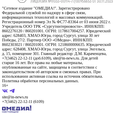
"Сетевое издание "ОМЕДИА!". Зарегистрировано
Федеральной службой по надзору в сфере связи,
информационных технологий и массовых коммуникаций.
Регистрационный номер Эл № ФС77-83364 от 03 июня 2022 г.
Учредитель ООО ТРК «Сургутинтерновости». ИНН/КПП:
8602276120 / 860201001. ОГРН: 1178617004257. Юридический
адрес: 628403, ХМАО-Югра, город Сургут, улица 30 лет
Победы, 27/2. Партнер ООО «ОМедиа». ИНН/КПП:
8602303021 / 860201001. ОГРН: 1218600006635. Юридический
адрес: 628408, ХМАО-Югра, город Сургут, улица Энгельса,
д. 15, помещение 301. Главный редактор: Д.М. Караченцева,
+7(3462) 22-12-11 (доб.6109), site@in-news.ru. Для детей
старше 16 лет. Все права на любые материалы,
опубликованные на сайте, защищены в соответствии с
законодательством об авторском и смежных правах. При
использовании активная ссылка на источник обязательна.
Политика обработки персональных данных.
16+
site@in-news.ru
+7(3462) 22-12-11 (6109)