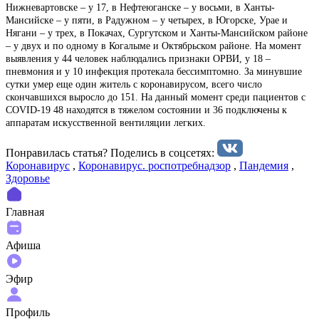
Нижневартовске – у 17, в Нефтеюганске – у восьми, в Ханты-
Мансийске – у пяти, в Радужном – у четырех, в Югорске, Урае и
Нягани – у трех, в Покачах, Сургутском и Ханты-Мансийском районе
– у двух и по одному в Когалыме и Октябрьском районе. На момент
выявления у 44 человек наблюдались признаки ОРВИ, у 18 –
пневмония и у 10 инфекция протекала бессимптомно. За минувшие
сутки умер еще один житель с коронавирусом, всего число
скончавшихся выросло до 151. На данный момент среди пациентов с
COVID-19 48 находятся в тяжелом состоянии и 36 подключены к
аппаратам искусственной вентиляции легких.
Понравилась статья? Поделиcь в соцсетях:
Коронавирус
,
Коронавирус. роспотребнадзор
,
Пандемия
,
Здоровье
Главная
Афиша
Эфир
Профиль