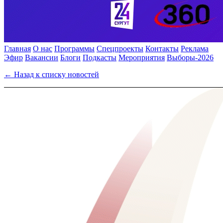
Главная
О нас
Программы
Спецпроекты
Контакты
Реклама
Эфир
Вакансии
Блоги
Подкасты
Мероприятия
Выборы-2026
← Назад к списку новостей