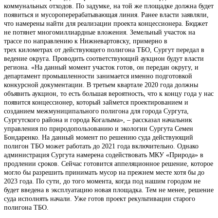
коммунальных отходов. По задумке, на той же площадке должна будет
появиться и мусороперерабатывающая линия. Ранее власти заявляли,
что намерены найти для реализации проекта концессионера. Бюджет
не потянет многомиллиардные вложения. Земельный участок на
трассе по направлению к Нижневартовску, примерно в
трех километрах от действующего полигона ТБО, Сургут передал в
ведение округа. Проводить соответствующий аукцион будут власти
региона. «На данный момент участок готов, он передан округу, и
департамент промышленности занимается именно подготовкой
конкурсной документации. В третьем квартале 2020 года должны
объявить аукцион, то есть большая вероятность, что к концу года у нас
появится концессионер, который займется проектированием и
созданием межмуниципального полигона для города Сургута,
Сургутского района и города Когалыма», – рассказал начальник
управления по природопользованию и экологии Сургута Семен
Бондаренко. На данный момент по решению суда действующий
полигон ТБО может работать до 2021 года включительно. Однако
администрация Сургута намерена содействовать МКУ «Природа» в
продлении сроков. Сейчас готовится аппеляционное решение, которое
могло бы разрешить принимать мусор на прежнем месте хотя бы до
2023 года. По сути, до того момента, когда под нашим городом не
будет введена в эксплуатацию новая площадка. Тем не менее, решение
суда исполнять начали. Уже готов проект рекультивации старого
полигона ТБО.