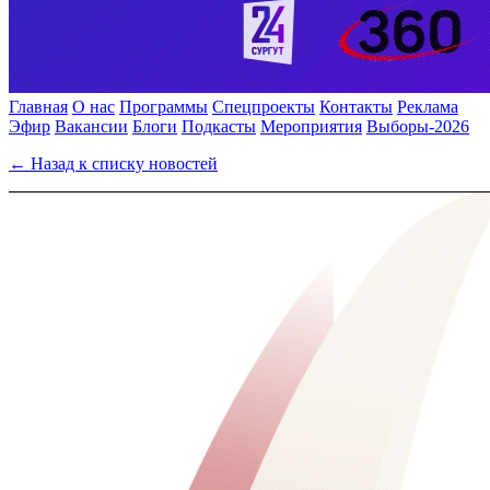
Главная
О нас
Программы
Спецпроекты
Контакты
Реклама
Эфир
Вакансии
Блоги
Подкасты
Мероприятия
Выборы-2026
← Назад к списку новостей