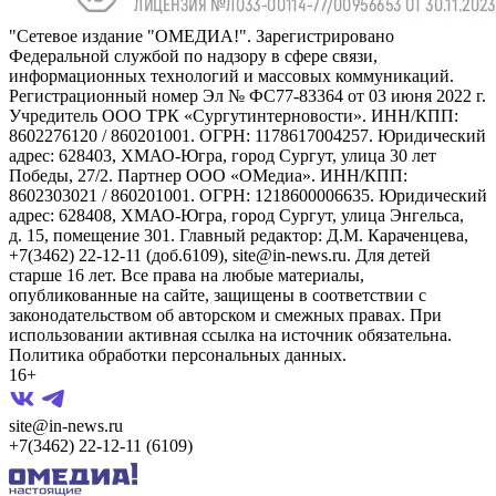
"Сетевое издание "ОМЕДИА!". Зарегистрировано
Федеральной службой по надзору в сфере связи,
информационных технологий и массовых коммуникаций.
Регистрационный номер Эл № ФС77-83364 от 03 июня 2022 г.
Учредитель ООО ТРК «Сургутинтерновости». ИНН/КПП:
8602276120 / 860201001. ОГРН: 1178617004257. Юридический
адрес: 628403, ХМАО-Югра, город Сургут, улица 30 лет
Победы, 27/2. Партнер ООО «ОМедиа». ИНН/КПП:
8602303021 / 860201001. ОГРН: 1218600006635. Юридический
адрес: 628408, ХМАО-Югра, город Сургут, улица Энгельса,
д. 15, помещение 301. Главный редактор: Д.М. Караченцева,
+7(3462) 22-12-11 (доб.6109), site@in-news.ru. Для детей
старше 16 лет. Все права на любые материалы,
опубликованные на сайте, защищены в соответствии с
законодательством об авторском и смежных правах. При
использовании активная ссылка на источник обязательна.
Политика обработки персональных данных.
16+
site@in-news.ru
+7(3462) 22-12-11 (6109)