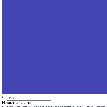
Новостная лента
В День коренных народов мира югорский фильм «Вуся Вулаты»