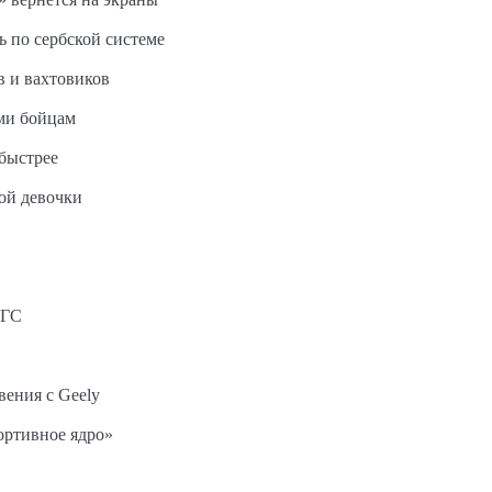
ь по сербской системе
в и вахтовиков
ми бойцам
быстрее
ной девочки
АГС
вения с Geely
ортивное ядро»