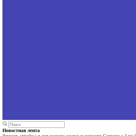
Новостная лента
Ремонт, стройка и лот недели: главные новости Сургута с 3 по 