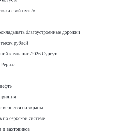
ложи свой путь!»
прокладывать благоустроенные дорожки
 тысяч рублей
жной кампании-2026 Сургута
 Рериха
 нефть
дприятия
 вернется на экраны
ь по сербской системе
в и вахтовиков