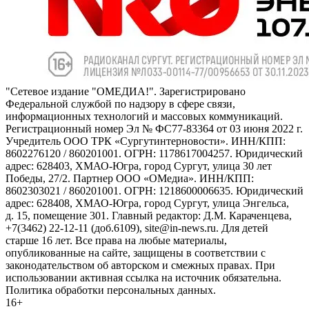
"Сетевое издание "ОМЕДИА!". Зарегистрировано
Федеральной службой по надзору в сфере связи,
информационных технологий и массовых коммуникаций.
Регистрационный номер Эл № ФС77-83364 от 03 июня 2022 г.
Учредитель ООО ТРК «Сургутинтерновости». ИНН/КПП:
8602276120 / 860201001. ОГРН: 1178617004257. Юридический
адрес: 628403, ХМАО-Югра, город Сургут, улица 30 лет
Победы, 27/2. Партнер ООО «ОМедиа». ИНН/КПП:
8602303021 / 860201001. ОГРН: 1218600006635. Юридический
адрес: 628408, ХМАО-Югра, город Сургут, улица Энгельса,
д. 15, помещение 301. Главный редактор: Д.М. Караченцева,
+7(3462) 22-12-11 (доб.6109), site@in-news.ru. Для детей
старше 16 лет. Все права на любые материалы,
опубликованные на сайте, защищены в соответствии с
законодательством об авторском и смежных правах. При
использовании активная ссылка на источник обязательна.
Политика обработки персональных данных.
16+