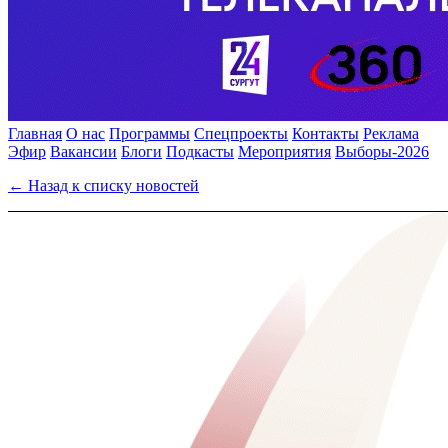
Главная
О нас
Программы
Спецпроекты
Контакты
Реклама
Эфир
Вакансии
Блоги
Подкасты
Мероприятия
Выборы-2026
← Назад к списку новостей