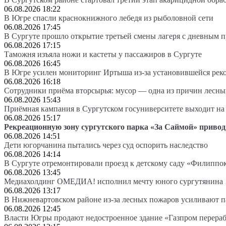
06.08.2026 18:22
В Югре спасли краснокнижного лебедя из рыболовной сети
06.08.2026 17:45
В Сургуте прошло открытие третьей смены лагеря с дневным 
06.08.2026 17:15
Таможня изъяла ножи и кастеты у пассажиров в Сургуте
06.08.2026 16:45
В Югре усилен мониторинг Иртыша из-за установившейся рек
06.08.2026 16:18
Сотрудники приёма вторсырья: мусор — одна из причин лесн
06.08.2026 15:43
Приёмная кампания в Сургутском госуниверситете выходит 
06.08.2026 15:17
Рекреационную зону сургутского парка «За Саймой» привод
06.08.2026 14:51
Дети югорчанина пытались через суд оспорить наследство
06.08.2026 14:14
В Сургуте отремонтировали проезд к детскому саду «Филиппо
06.08.2026 13:45
Медиахолдинг ОМЕДИА! исполнил мечту юного сургутянина
06.08.2026 13:17
В Нижневартовском районе из-за лесных пожаров усиливают 
06.08.2026 12:45
Власти Югры продают недостроенное здание «Газпром перера