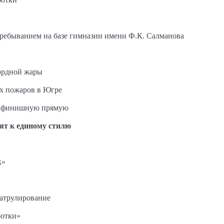
пребыванием на базе гимназии имени Ф.К. Салманова
ордной жары
ых пожаров в Югре
на финишную прямую
ят к единому стилю
к»
патрулирование
ботки»