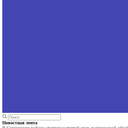
Новостная лента
В Сургутском районе стартовал третий этап акарицидной обра