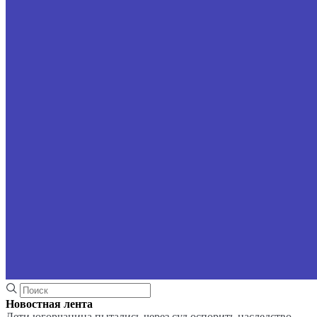
Новостная лента
Дети югорчанина пытались через суд оспорить наследство