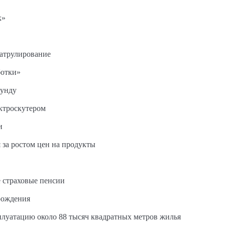
к»
патрулирование
ботки»
кунду
ектроскутером
и
 за ростом цен на продукты
 страховые пенсии
рождения
сплуатацию около 88 тысяч квадратных метров жилья