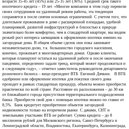
возрасте 35-45 лет (45%) или 25-35 лет (36%). Средний срок такого
ипотечного кредита – 19 лет. «Многие компании в этом году перевели
своих сотрудников на удаленный режим работы, эта тенденция
сохраняется и после снятия основных ограничений. С учетом того, что
длительное проживание в доме с расширенной площадью, удобной
планировкой, развитой инфраструктурой и близостью к природе
значительно более комфортно, чем в стандартной квартире, мы видим
резкий рост интереса заемщиков к оформлению ипотеки именно на
загородные дома. В общем объеме сделок они пока занимают
незначительную долю, т.к. большинство городского населения,
конечно, проживает в многоквартирных домах. Однако клиенты,
которые планируют остаться на удаленной работе и после окончания
пандемии, определенно задали тренд, который может продолжиться и
в следующем году», – отметил заместитель руководителя департамента
розничного бизнеса – вице-президент ВТБ Евгений Дячкин. В ВТБ
одобрение или оформление ипотеки для покупки своего дома
проходит в рамках стандартных процедур, объекты можно приобрести
практически по всей стране. Расстояние их расположения – до 30 км
от ближайшего города присутствия территориального подразделения
банка. Приобрести свой дом с помощью ипотеки можно по ставке от
8,5%. Банк кредитует приобретение объектов загородной
недвижимости только на вторичном рынке. С дачами, СНТ и
земельными участками ВТБ не работает. Сумма кредита – до 8
миллионов рублей для Московского региона, Санкт-Петербурга и
Ленинградской области, Владивостока, Екатеринбурга, Калининграда,