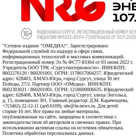
"Сетевое издание "ОМЕДИА!". Зарегистрировано
Федеральной службой по надзору в сфере связи,
информационных технологий и массовых коммуникаций.
Регистрационный номер Эл № ФС77-83364 от 03 июня 2022 г.
Учредитель ООО ТРК «Сургутинтерновости». ИНН/КПП:
8602276120 / 860201001. ОГРН: 1178617004257. Юридический
адрес: 628403, ХМАО-Югра, город Сургут, улица 30 лет
Победы, 27/2. Партнер ООО «ОМедиа». ИНН/КПП:
8602303021 / 860201001. ОГРН: 1218600006635. Юридический
адрес: 628408, ХМАО-Югра, город Сургут, улица Энгельса,
д. 15, помещение 301. Главный редактор: Д.М. Караченцева,
+7(3462) 22-12-11 (доб.6109), site@in-news.ru. Для детей
старше 16 лет. Все права на любые материалы,
опубликованные на сайте, защищены в соответствии с
законодательством об авторском и смежных правах. При
использовании активная ссылка на источник обязательна.
Политика обработки персональных данных.