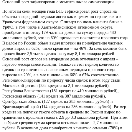
Основной рост зафиксирован с момента начала самоизоляции
По итогам семи месяцев года ВТБ зафиксировал рост спроса на
объекты загородной недвижимости как в целом по стране, так и в
Уральском федеральном округе. С января по июль клиенты банка в
УрФО, в том числе в Ханты-Мансийском автономном округе,
приобрели в ипотеку 179 частных домов на сумму порядка 480
миллионов рублей, что на 60% превышает показатели прошлого года.
В целом по России объем выдач ипотеки на приобретение частных
домов вырос на 62%, число кредитов – на 46%. За семь месяцев банк
провел более 2,5 тысяч сделок на сумму 8,1 миллиарда рублей.
Основной рост спроса на загородные дома отмечается с апреля –
первого месяца самоизоляции. Только за этот период количество
сделок по сравнению с аналогичным периодом прошлого года
выросло на 20%, а в мае и июне – на 66% и 67% соответственно.
Регионами-лидерами по приросту числа сделок в этом году стали
Московский регион (232 кредита на 2,1 миллиарда рублей),
Республика Башкортостан (181 кредит на 419 миллиона рублей),
Ростовская область (141 кредит на 387 миллиона рублей),
Оренбургская область (127 сделок на 283 миллиона рублей) и
Краснодарский край (114 кредитов на 286 миллиона рублей). Размер
кредита на покупку такого объекта в среднем по России вырос по
сравнению с прошлым годом с 2,9 до 3,3 миллиона рублей. При этом
на Урале средняя сумма кредита несколько ниже – 2,7 миллиона
рублей. В основном дома приобретают клиенты с семьями (78%) в