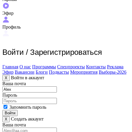
Эфир
Профиль
Войти
/
Зарегистрироваться
Главная
О нас
Программы
Спецпроекты
Контакты
Реклама
Эфир
Вакансии
Блоги
Подкасты
Мероприятия
Выборы-2026
Войти в аккаунт
X
Ваша почта
Пароль
Запомнить пароль
Войти
Создать аккаунт
X
Ваша почта