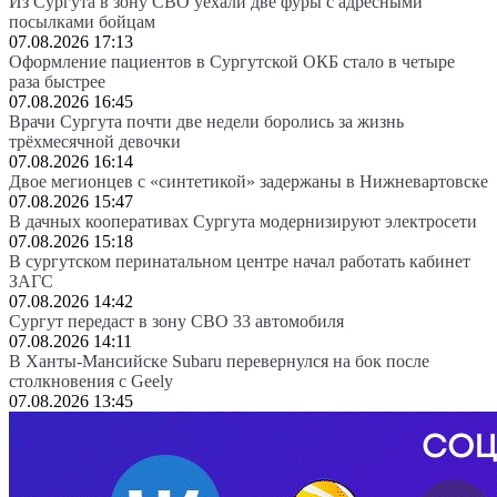
Из Сургута в зону СВО уехали две фуры с адресными
посылками бойцам
07.08.2026 17:13
Оформление пациентов в Сургутской ОКБ стало в четыре
раза быстрее
07.08.2026 16:45
Врачи Сургута почти две недели боролись за жизнь
трёхмесячной девочки
07.08.2026 16:14
Двое мегионцев с «синтетикой» задержаны в Нижневартовске
07.08.2026 15:47
В дачных кооперативах Сургута модернизируют электросети
07.08.2026 15:18
В сургутском перинатальном центре начал работать кабинет
ЗАГС
07.08.2026 14:42
Сургут передаст в зону СВО 33 автомобиля
07.08.2026 14:11
В Ханты-Мансийске Subaru перевернулся на бок после
столкновения с Geely
07.08.2026 13:45