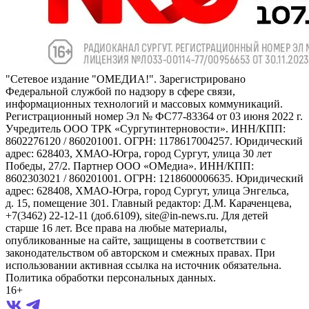
"Сетевое издание "ОМЕДИА!". Зарегистрировано
Федеральной службой по надзору в сфере связи,
информационных технологий и массовых коммуникаций.
Регистрационный номер Эл № ФС77-83364 от 03 июня 2022 г.
Учредитель ООО ТРК «Сургутинтерновости». ИНН/КПП:
8602276120 / 860201001. ОГРН: 1178617004257. Юридический
адрес: 628403, ХМАО-Югра, город Сургут, улица 30 лет
Победы, 27/2. Партнер ООО «ОМедиа». ИНН/КПП:
8602303021 / 860201001. ОГРН: 1218600006635. Юридический
адрес: 628408, ХМАО-Югра, город Сургут, улица Энгельса,
д. 15, помещение 301. Главный редактор: Д.М. Караченцева,
+7(3462) 22-12-11 (доб.6109), site@in-news.ru. Для детей
старше 16 лет. Все права на любые материалы,
опубликованные на сайте, защищены в соответствии с
законодательством об авторском и смежных правах. При
использовании активная ссылка на источник обязательна.
Политика обработки персональных данных.
16+