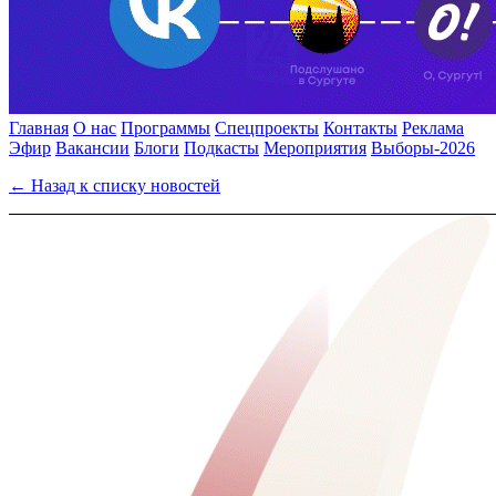
Главная
О нас
Программы
Спецпроекты
Контакты
Реклама
Эфир
Вакансии
Блоги
Подкасты
Мероприятия
Выборы-2026
← Назад к списку новостей