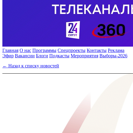
Главная
О нас
Программы
Спецпроекты
Контакты
Реклама
Эфир
Вакансии
Блоги
Подкасты
Мероприятия
Выборы-2026
← Назад к списку новостей