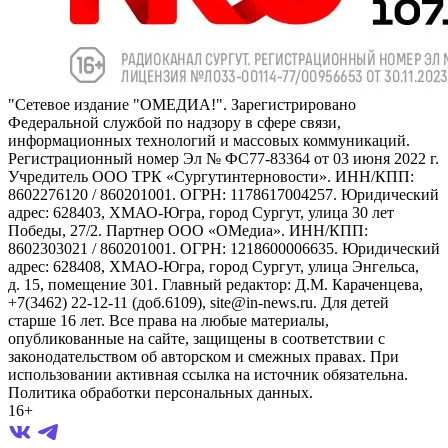
"Сетевое издание "ОМЕДИА!". Зарегистрировано
Федеральной службой по надзору в сфере связи,
информационных технологий и массовых коммуникаций.
Регистрационный номер Эл № ФС77-83364 от 03 июня 2022 г.
Учредитель ООО ТРК «Сургутинтерновости». ИНН/КПП:
8602276120 / 860201001. ОГРН: 1178617004257. Юридический
адрес: 628403, ХМАО-Югра, город Сургут, улица 30 лет
Победы, 27/2. Партнер ООО «ОМедиа». ИНН/КПП:
8602303021 / 860201001. ОГРН: 1218600006635. Юридический
адрес: 628408, ХМАО-Югра, город Сургут, улица Энгельса,
д. 15, помещение 301. Главный редактор: Д.М. Караченцева,
+7(3462) 22-12-11 (доб.6109), site@in-news.ru. Для детей
старше 16 лет. Все права на любые материалы,
опубликованные на сайте, защищены в соответствии с
законодательством об авторском и смежных правах. При
использовании активная ссылка на источник обязательна.
Политика обработки персональных данных.
16+