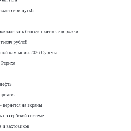
ложи свой путь!»
прокладывать благоустроенные дорожки
 тысяч рублей
жной кампании-2026 Сургута
 Рериха
 нефть
дприятия
 вернется на экраны
ь по сербской системе
в и вахтовиков