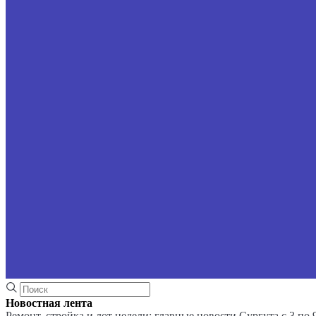
Новостная лента
Ремонт, стройка и лот недели: главные новости Сургута с 3 по 